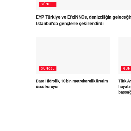
GÜNCEL
EYP Türkiye ve EfxINNOs, denizciliğin geleceği
İstanbul’da gençlerle şekillendirdi
GÜNCEL
GÜN
Data Hidrolik, 10 bin metrekarelik üretim
Türk Ar
üssü kuruyor
hayatın
başsağ