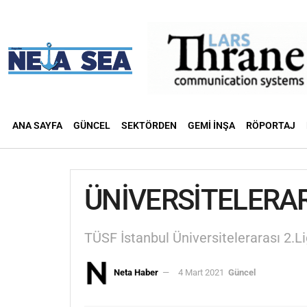
ANA SAYFA
GÜNCEL
SEKTÖRDEN
GEMI İNŞA
RÖPORTAJ
ÜNİVERSİTELERAR
TÜSF İstanbul Üniversitelerarası 2.Li
Neta Haber
4 Mart 2021
Güncel