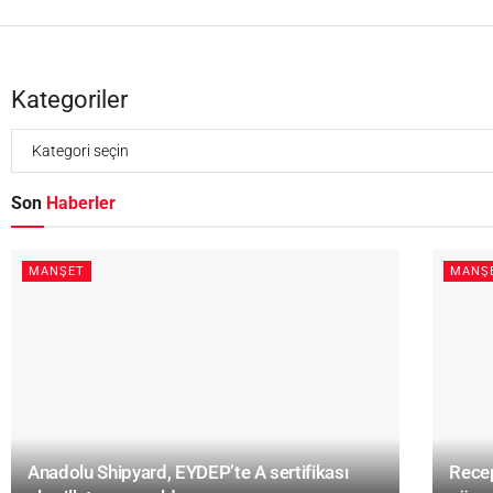
Kategoriler
Son
Haberler
MANŞET
MANŞ
Anadolu Shipyard, EYDEP’te A sertifikası
Recep