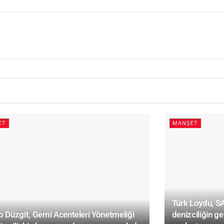
ET
MANŞET
Türk Loydu, 
 Düzgit, Gemi Acenteleri Yönetmeliği
denizciliğin ge