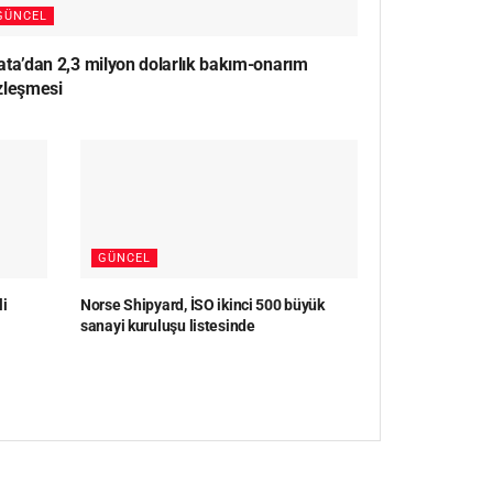
GÜNCEL
ata’dan 2,3 milyon dolarlık bakım-onarım
zleşmesi
GÜNCEL
li
Norse Shipyard, İSO ikinci 500 büyük
sanayi kuruluşu listesinde