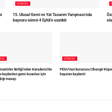
GÜNCEL
ni
15. Ulusal Gemi ve Yat Tasarım Yarışması’nda
Öz
başvuru süresi 4 Eylül’e uzatıldı
sö
CEL
GÜNCEL
matörler Birliği’nden Karadeniz’de
PEGU’nun kurucusu Cihangir Küpe
ı kaybeden gemi insanları için
hayatını kaybetti
lığı mesajı