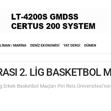
LIMAN / MARINA
DENIZ EKONOMISI
YAT DERGI
DÜMEN
ASI 2. LİG BASKETBOL 
g Erkek Basketbol Maçları Piri Reis Üniversitesi'nin