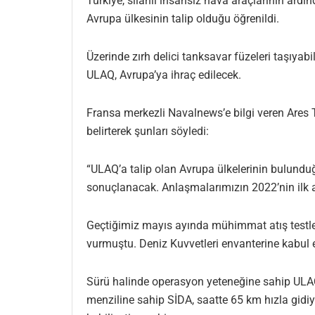
Türkiye, silahlı insansız hava araçlarının ard
Avrupa ülkesinin talip olduğu öğrenildi.
Üzerinde zırh delici tanksavar füzeleri taşıyabi
ULAQ, Avrupa’ya ihraç edilecek.
Fransa merkezli Navalnews’e bilgi veren Ares
belirterek şunları söyledi:
“ULAQ’a talip olan Avrupa ülkelerinin bulund
sonuçlanacak. Anlaşmalarımızın 2022’nin ilk 
Geçtiğimiz mayıs ayında mühimmat atış testler
vurmuştu. Deniz Kuvvetleri envanterine kabul ed
Sürü halinde operasyon yeteneğine sahip ULAQ Sİ
menziline sahip SİDA, saatte 65 km hızla gidiy