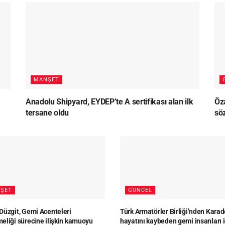
MANŞET
Anadolu Shipyard, EYDEP’te A sertifikası alan ilk
Öz
tersane oldu
sö
ŞET
GÜNCEL
Düzgit, Gemi Acenteleri
Türk Armatörler Birliği’nden Karad
eliği sürecine ilişkin kamuoyu
hayatını kaybeden gemi insanları i