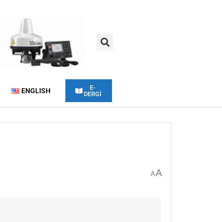
E-
ENGLISH
DERGİ
A
A