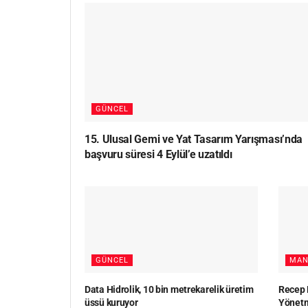
GÜNCEL
15. Ulusal Gemi ve Yat Tasarım Yarışması’nda
başvuru süresi 4 Eylül’e uzatıldı
GÜNCEL
MAN
Data Hidrolik, 10 bin metrekarelik üretim
Recep 
üssü kuruyor
Yönetm