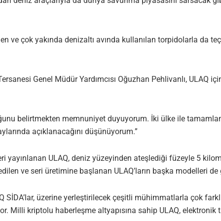
ından deniz araçlarıyla da dünya savunma piyasasını sarsacak gib
len ve çok yakında denizaltı avında kullanılan torpidolarla da teç
 Tersanesi Genel Müdür Yardımcısı Oğuzhan Pehlivanlı, ULAQ içi
uğunu belirtmekten memnuniyet duyuyorum. İki ülke ile tamamla
aylarında açıklanacağını düşünüyorum.”
i yayınlanan ULAQ, deniz yüzeyinden ateşlediği füzeyle 5 kilome
ilen ve seri üretimine başlanan ULAQ’ların başka modelleri de gel
DA’lar, üzerine yerleştirilecek çeşitli mühimmatlarla çok farklı
or. Milli kriptolu haberleşme altyapısına sahip ULAQ, elektronik