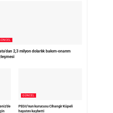
GÜNCEL
ata’dan 2,3 milyon dolarlık bakım-onarım
zleşmesi
GÜNCEL
eniz’de
PEGU’nun kurucusu Cihangir Küpeli
çin
hayatını kaybetti