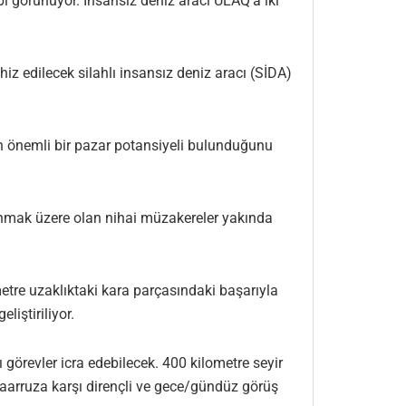
i görünüyor. İnsansız deniz aracı ULAQ’a iki
hiz edilecek silahlı insansız deniz aracı (SİDA)
n önemli bir pazar potansiyeli bulunduğunu
nmak üzere olan nihai müzakereler yakında
tre uzaklıktaki kara parçasındaki başarıyla
iştiriliyor.
 görevler icra edebilecek. 400 kilometre seyir
 taarruza karşı dirençli ve gece/gündüz görüş