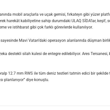
nda mobil araçlarla ve uçak gemisi, fırkateyn gibi yüzer platfo
rek harekât kabiliyetine sahip durumdaki ULAQ SİDA’lar, keşif, suü
me ve istihbarat gibi çok farklı görevlerde kullanılıyor.
r sayesinde Mavi Vatan’daki operasyon alanlarında düşman birlikl
eka destekli silah kulesi de entegre edilebiliyor. Ares Tersanesi,
ralp 12.7 mm RWS ile tüm deniz testleri tatmin edici bir şeki
ı planlanıyor” diye konuştu.