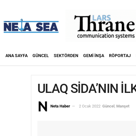
ANA SAYFA
GÜNCEL
SEKTÖRDEN
GEMI İNŞA
RÖPORTAJ
ULAQ SİDA’NIN İ
Neta Haber
2 Ocak 2022
Güncel
,
Manşet