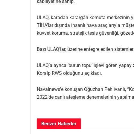
kabiliyetine sahip.
ULAQ, karadan karargâh komuta merkezinin yanı
TİHA’lar dışında insanlı hava araçlarıyla müşte
kuvvet koruma, stratejik tesis güvenliği, gözetle
Bazı ULAQ’lar, üzerine entegre edilen sistemle
ULAQ’a ayrıca ‘burun topu’ işlevi gören yapay z
Koralp RWS olduğunu açıkladı.
Navalnews’e konuşan Oğuzhan Pehlivanlı,
“Ko
2022’de canlı ateşleme denemelerinin yapılmas
Benzer
Haberler