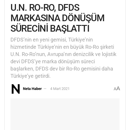
U.N. RO-RO, DFDS
MARKASINA DÖNÜŞÜM
SÜRECİNİ BAŞLATTI
DFDS’nin en yeni gemisi, Türkiye’nin
hizmetinde Türkiye’nin en büyük Ro-Ro şirketi
U.N. Ro-Ro’nun, Avrupa’nın denizcilik ve lojistik
devi DFDS’ye marka dönüşüm süreci
başlarken, DFDS dev bir Ro-Ro gemisini daha
Türkiye’ye getirdi.
A
Neta Haber
4 Mart 2021
A