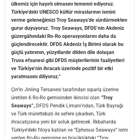
ülkemiz için hayırlı olmasını temenni ediyoruz.
Türkiye’deki UNESCO kültür miraslarının ismini
verme geleneğimizi Troy Seaways’de sürdürmekten
gurur duyuyoruz. Troy Seaways, DFDS’nin Akdeniz
güzergâhındaki Ro-Ro operasyonlarını daha da
güçlendirecektir. DFDS Akdeniz İş Birimi olarak bu
güçlü yatırımın, yüzyıllardır dilden dile dolaşan
Truva efsanesi gibi DFDS müşterilerinin faaliyetleri
ve Türkiye’nin ihracatı üzerinde pozitif bir etki
yaratmasını diliyoruz.”
Çin’in Jinling Tersanesi tarafından sipariş üzerine
üretilen 6 Ro-Ro gemisinden ikincisi olan
“Troy
Seaways”,
DFDS Pendik Limanı’ndan, Türk Bayrağı
ve Türk mürettebatı ile sefere çıkarken, Türk
ihracatçısına yeni bir soluk getirecek. İlkbaharda
Türkiye’deki filoya katılan ve “Ephesus Seaways” ismi
verilen Ro-Ro gemisine eş büyüklükteki “Troy