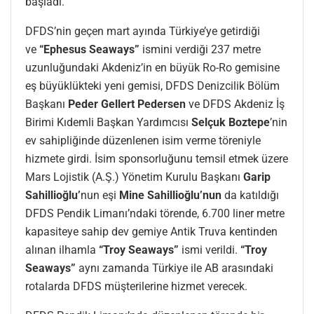
başladı.
DFDS’nin geçen mart ayında Türkiye’ye getirdiği
ve
“Ephesus Seaways”
ismini verdiği 237 metre
uzunluğundaki Akdeniz’in en büyük Ro-Ro gemisine
eş büyüklükteki yeni gemisi, DFDS Denizcilik Bölüm
Başkanı
Peder Gellert Pedersen
ve DFDS Akdeniz İş
Birimi Kıdemli Başkan Yardımcısı
Selçuk Boztepe
’nin
ev sahipliğinde düzenlenen isim verme töreniyle
hizmete girdi. İsim sponsorluğunu temsil etmek üzere
Mars Lojistik (A.Ş.) Yönetim Kurulu Başkanı
Garip
Sahillioğlu’
nun eşi
Mine Sahillioğlu’nun
da katıldığı
DFDS Pendik Limanı’ndaki törende, 6.700 liner metre
kapasiteye sahip dev gemiye Antik Truva kentinden
alınan ilhamla
“Troy Seaways”
ismi verildi.
“Troy
Seaways”
aynı zamanda Türkiye ile AB arasındaki
rotalarda DFDS müşterilerine hizmet verecek.