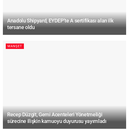
Anadolu Shipyard, EYDEP’te A sertifikası alan ilk
tersane oldu
MANŞET
Recep Düzgit, Gemi Acenteleri Yönetmeliği
sürecine ilişkin kamuoyu duyurusu yayımladı