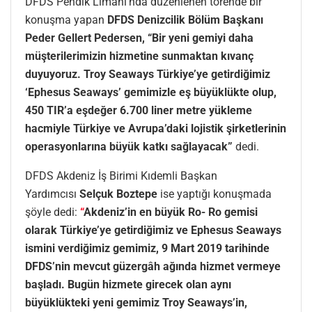
DFDS Pendik Limanı’nda düzenlenen törende bir
konuşma yapan
DFDS Denizcilik Bölüm Başkanı
Peder Gellert Pedersen, “Bir yeni gemiyi daha
müşterilerimizin hizmetine sunmaktan kıvanç
duyuyoruz. Troy Seaways Türkiye’ye getirdiğimiz
‘Ephesus Seaways’ gemimizle eş büyüklükte olup,
450 TIR’a eşdeğer 6.700 liner metre yükleme
hacmiyle Türkiye ve Avrupa’daki lojistik şirketlerinin
operasyonlarına büyük katkı sağlayacak”
dedi.
DFDS Akdeniz İş Birimi Kıdemli Başkan
Yardımcısı
Selçuk Boztepe
ise yaptığı konuşmada
şöyle dedi:
“
Akdeniz’in en büyük Ro- Ro gemisi
olarak Türkiye’ye getirdiğimiz ve Ephesus Seaways
ismini verdiğimiz gemimiz, 9 Mart 2019 tarihinde
DFDS’nin mevcut güzergâh ağında hizmet vermeye
başladı. Bugün hizmete girecek olan aynı
büyüklükteki yeni gemimiz Troy Seaways’in,