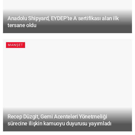
Anadolu Shipyard, EYDEP’te A sertifikası alan ilk
tersane oldu
MANŞET
Recep Düzgit, Gemi Acenteleri Yönetmeliği
sürecine ilişkin kamuoyu duyurusu yayımladı