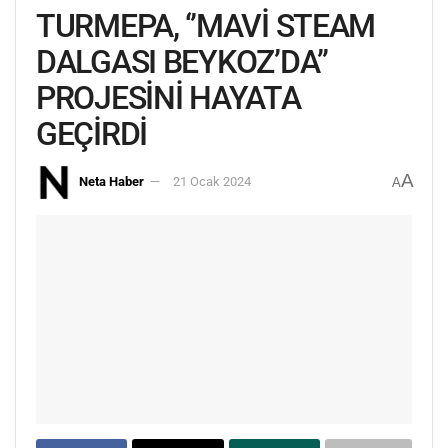
TURMEPA, ‘’MAVİ STEAM
DALGASI BEYKOZ’DA’’
PROJESİNİ HAYATA
GEÇİRDİ
A
Neta Haber
21 Ocak 2024
A