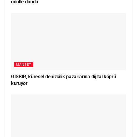
ödülle döndü
MANŞET
GİSBİR, küresel denizcilik pazarlarına dijital köprü
kuruyor