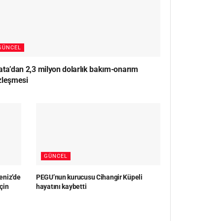
GÜNCEL
ata’dan 2,3 milyon dolarlık bakım-onarım
zleşmesi
GÜNCEL
eniz’de
PEGU’nun kurucusu Cihangir Küpeli
çin
hayatını kaybetti