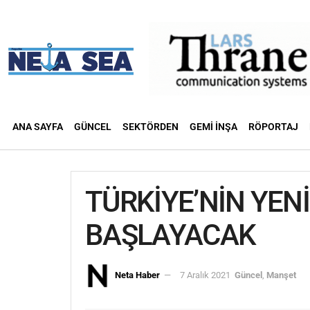
ANA SAYFA
GÜNCEL
SEKTÖRDEN
GEMI İNŞA
RÖPORTAJ
TÜRKİYE’NİN YEN
BAŞLAYACAK
Neta Haber
7 Aralık 2021
Güncel
,
Manşet