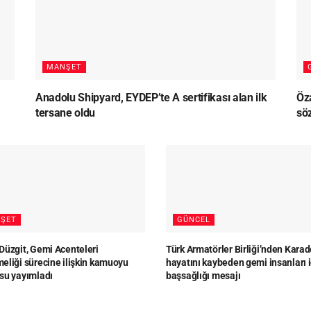
MANŞET
Anadolu Shipyard, EYDEP’te A sertifikası alan ilk
Öz
tersane oldu
sö
ŞET
GÜNCEL
Düzgit, Gemi Acenteleri
Türk Armatörler Birliği’nden Karad
eliği sürecine ilişkin kamuoyu
hayatını kaybeden gemi insanları i
su yayımladı
başsağlığı mesajı