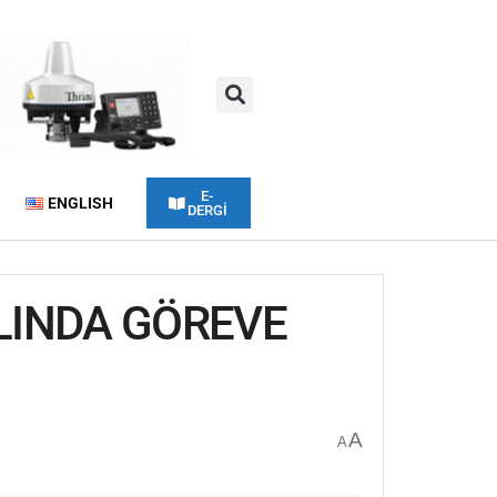
E-
ENGLISH
DERGİ
ILINDA GÖREVE
A
A