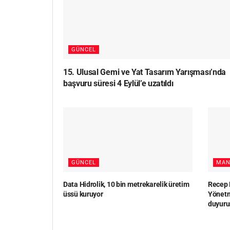
GÜNCEL
15. Ulusal Gemi ve Yat Tasarım Yarışması’nda
başvuru süresi 4 Eylül’e uzatıldı
GÜNCEL
MAN
Data Hidrolik, 10 bin metrekarelik üretim
Recep 
üssü kuruyor
Yönetm
duyuru