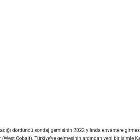
dığı dördüncü sondaj gemisinin 2022 yılında envantere girmes
er (West Cobalt), Türkiye’ye gelmesinin ardından yeni bir isimle