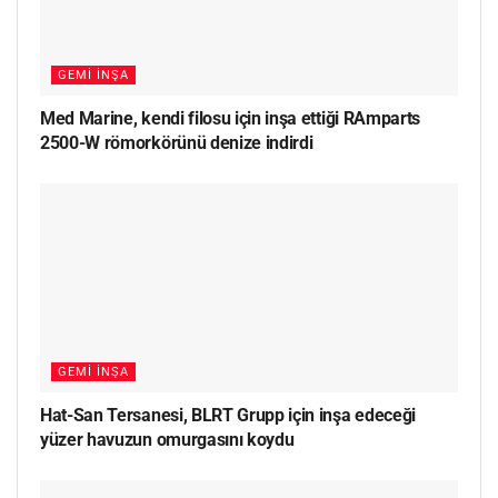
GEMI İNŞA
Med Marine, kendi filosu için inşa ettiği RAmparts
2500-W römorkörünü denize indirdi
GEMI İNŞA
Hat-San Tersanesi, BLRT Grupp için inşa edeceği
yüzer havuzun omurgasını koydu