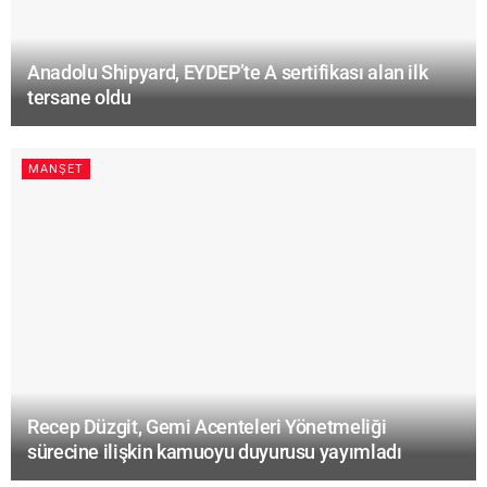
Anadolu Shipyard, EYDEP’te A sertifikası alan ilk
tersane oldu
MANŞET
Recep Düzgit, Gemi Acenteleri Yönetmeliği
sürecine ilişkin kamuoyu duyurusu yayımladı