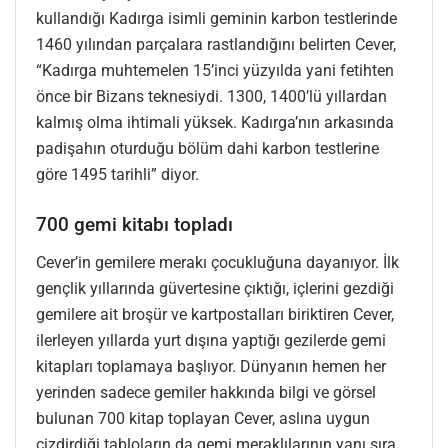
kullandığı Kadırga isimli geminin karbon testlerinde
1460 yılından parçalara rastlandığını belirten Cever,
“Kadırga muhtemelen 15’inci yüzyılda yani fetihten
önce bir Bizans teknesiydi. 1300, 1400’lü yıllardan
kalmış olma ihtimali yüksek. Kadırga’nın arkasında
padişahın oturduğu bölüm dahi karbon testlerine
göre 1495 tarihli” diyor.
700 gemi kitabı topladı
Cever’in gemilere merakı çocukluğuna dayanıyor. İlk
gençlik yıllarında güvertesine çıktığı, içlerini gezdiği
gemilere ait broşür ve kartpostalları biriktiren Cever,
ilerleyen yıllarda yurt dışına yaptığı gezilerde gemi
kitapları toplamaya başlıyor. Dünyanın hemen her
yerinden sadece gemiler hakkında bilgi ve görsel
bulunan 700 kitap toplayan Cever, aslına uygun
çizdirdiği tabloların da gemi meraklılarının yanı sıra