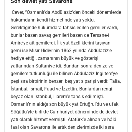
Son devlet yatı Savarona
Cever, “Osmanlı’da Abdülaziz’den önceki dönemlerde
hükümdarın kendi hizmetinde yatı yoktu.
Gerektiğinde hükümdara tahsis edilen gemiler vardı,
bunlar bazen savaş gemileri bazen de Tersane-i
Amire’ye ait gemilerdi. İlk yat özelliklerini taşıyan
gemi ise Mısır Hidivi’nin 1862 yılında Abdülaziz’e
hediye ettiği, zamanının büyük ve gösterişli
yatlarından Sultaniye idi. Bundan sonra denize ve
gemilere tutkunluğu ile bilinen Abdülaziz İngiltere’ye
peşi sıra birbirinin benzeri beş yat siparişi verdi: Talia,
İstanbul, İsmail, Fuad ve İzzettin. Bunlardan rengi
beyaz olan İstanbul, Harem’e tahsis edilmişti.
Osmanlı’nın aldığı son büyük yat Ertuğrul’du ve ufak
Söğütlü’yle birlikte Cumhuriyet döneminde de devlet
yatı olarak hizmet vermişti. Atatürk’e alınan ve hâlâ
faal olan Savarona ile artık denizlerimizde iki asra