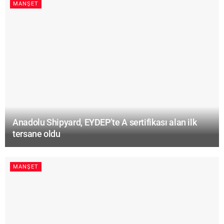
MANŞET
Anadolu Shipyard, EYDEP’te A sertifikası alan ilk
tersane oldu
MANŞET