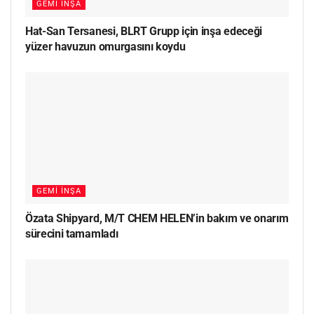
GEMI İNŞA
Hat-San Tersanesi, BLRT Grupp için inşa edeceği
yüzer havuzun omurgasını koydu
GEMI İNŞA
Özata Shipyard, M/T CHEM HELEN’in bakım ve onarım
sürecini tamamladı