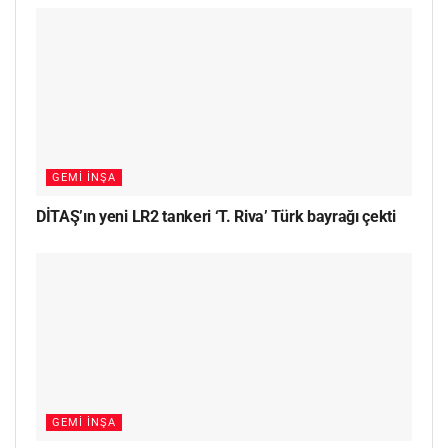
GEMI İNŞA
DİTAŞ’ın yeni LR2 tankeri ‘T. Riva’ Türk bayrağı çekti
GEMI İNŞA