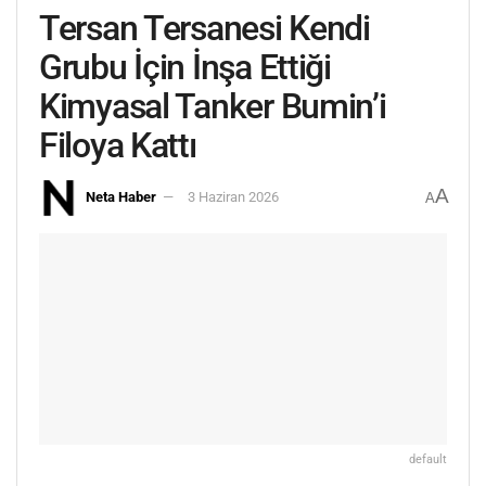
Tersan Tersanesi Kendi
Grubu İçin İnşa Ettiği
Kimyasal Tanker Bumin’i
Filoya Kattı
A
Neta Haber
3 Haziran 2026
A
default