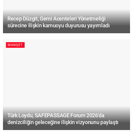
Recep Düzgit, Gemi Acenteleri Yönetmeliği
sürecine ilişkin kamuoyu duyurusu yayımladı
MANŞET
Türk Loydu, SAFEPASSAGE Forum 2026’da
denizciliğin geleceğine ilişkin vizyonunu paylaştı