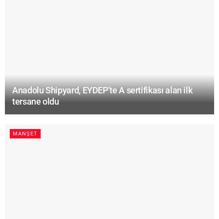
Anadolu Shipyard, EYDEP’te A sertifikası alan ilk
tersane oldu
MANŞET