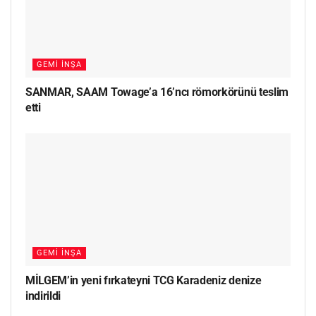
GEMI İNŞA
SANMAR, SAAM Towage’a 16’ncı römorkörünü teslim
etti
GEMI İNŞA
MİLGEM’in yeni fırkateyni TCG Karadeniz denize
indirildi