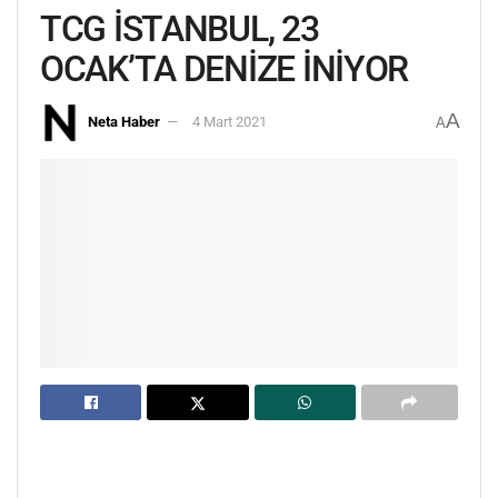
TCG İSTANBUL, 23
OCAK’TA DENİZE İNİYOR
A
Neta Haber
4 Mart 2021
A