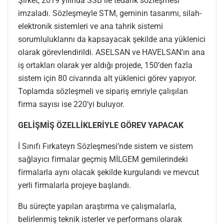
Şirket, 2019 yılında SSB ile tedarik sözleşmesi
imzaladı. Sözleşmeyle STM, geminin tasarımı, silah-
elektronik sistemleri ve ana tahrik sistemi
sorumluluklarını da kapsayacak şekilde ana yüklenici
olarak görevlendirildi. ASELSAN ve HAVELSAN’ın ana
iş ortakları olarak yer aldığı projede, 150’den fazla
sistem için 80 civarında alt yüklenici görev yapıyor.
Toplamda sözleşmeli ve sipariş emriyle çalışılan
firma sayısı ise 220’yi buluyor.
GELİŞMİŞ ÖZELLİKLERİYLE GÖREV YAPACAK
İ Sınıfı Fırkateyn Sözleşmesi’nde sistem ve sistem
sağlayıcı firmalar geçmiş MİLGEM gemilerindeki
firmalarla aynı olacak şekilde kurgulandı ve mevcut
yerli firmalarla projeye başlandı.
Bu süreçte yapılan araştırma ve çalışmalarla,
belirlenmiş teknik isterler ve performans olarak