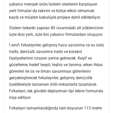
yabancı menşeli ürün/sistem isterlerini karşılayan
yerli firmalar da takvim ve bütçe etkisi olmamak
kaydı ve müşteri kabulüyle projeye dahil edilebiliyor.
Sistem tedariki yapılan 80 civarındaki alt yüklenicinin
üçte ikisi yerli, üçte biri yabancı firmalardan oluşuyor.
İ sınıfı fırkateynler, gelişmiş hava savunma ve su üstü
harbi, denizaltı savunma harbi ve karakol
faaliyetlerinin icrasını yerine getirecek. Keşif ve
gözetleme, hedef tespit, teşhis ve tanıma, erken ihbar
görevleri ile üs ve liman savunması görevlerini
gerçekleştirecek fırkateynler, gelişmiş denizcilik
özellikleriyle tamamen milli imkanlarla tasarlandı.
Fırkateyn, tek gövdeli deplasman tipi tekne formunda
inşa ediliyor.
Fırkateyn tamamlandığında tam boyunun 113 metre