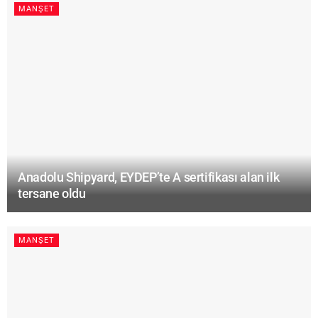
MANŞET
Anadolu Shipyard, EYDEP’te A sertifikası alan ilk
tersane oldu
MANŞET