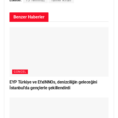
Etiketler:
15 Temmuz
Tamer Kıran
Benzer
Haberler
GÜNCEL
EYP Türkiye ve EfxINNOs, denizciliğin geleceğini
İstanbul’da gençlerle şekillendirdi