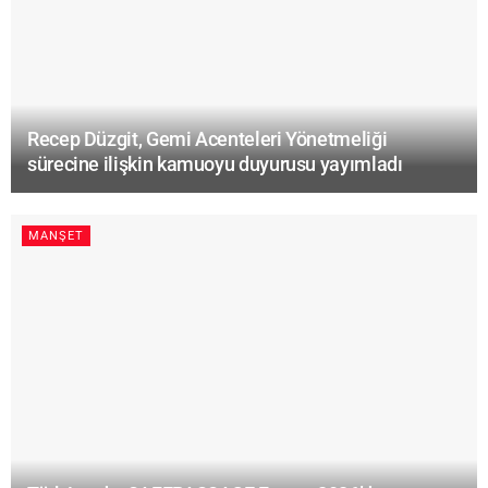
Recep Düzgit, Gemi Acenteleri Yönetmeliği
sürecine ilişkin kamuoyu duyurusu yayımladı
MANŞET