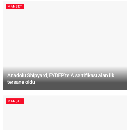
MANŞET
Anadolu Shipyard, EYDEP’te A sertifikası alan ilk
tersane oldu
MANŞET