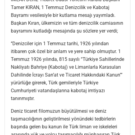
Tamer KIRAN, 1 Temmuz Denizcilik ve Kabotaj
Bayramı vesilesiyle bir kutlama mesajı yayımladı.
Başkan Kıran, ülkemizin ve tüm denizcilik camiasının
bayramını kutladığı mesajında şu sözlere yer verdi;
‘’Denizciler için 1 Temmuz tarihi, 1926 yılından
itibaren çok özel bir anlam ve yere sahip olmuştur. 1
Temmuz 1926 yılında, 815 sayılı “Türkiye Sahillerinde
Nakliyatı Bahriye (Kabotaj) ve Limanlarla Karasuları
Dahilinde İcrayı San’at ve Ticaret Hakkındaki Kanun”’
yürürlüğe girerek, Türk gemileriyle Türkiye
Cumhuriyeti vatandaşlarına kabotaj imtiyazı
tanınmıştır.
Deniz ticaret filomuzun büyütülmesi ve deniz
taşımacılığının geliştirilmesi yönündeki tedbirlerin
başında gelen bu kanun ile Türk liman ve iskeleleri
arasında yük ve yolcu taşımacılığı münhasıran Türk