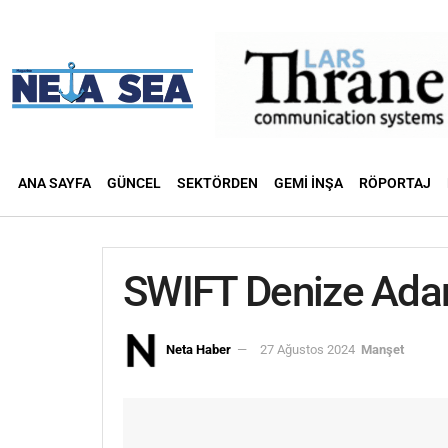
ANA SAYFA
GÜNCEL
SEKTÖRDEN
GEMI İNŞA
RÖPORTAJ
SWIFT Denize Ada
Neta Haber
27 Ağustos 2024
Manşet