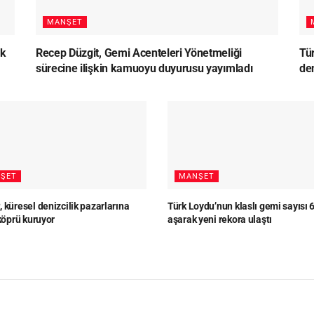
MANŞET
lk
Recep Düzgit, Gemi Acenteleri Yönetmeliği
Tü
sürecine ilişkin kamuoyu duyurusu yayımladı
den
ŞET
MANŞET
 küresel denizcilik pazarlarına
Türk Loydu’nun klaslı gemi sayısı 
 köprü kuruyor
aşarak yeni rekora ulaştı