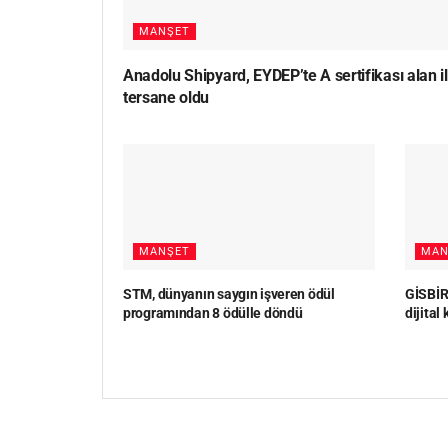
MANŞET
Anadolu Shipyard, EYDEP’te A sertifikası alan i
tersane oldu
MANŞET
MAN
STM, dünyanın saygın işveren ödül
GİSBİR,
programından 8 ödülle döndü
dijital