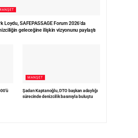
MANŞET
rk Loydu, SAFEPASSAGE Forum 2026’da
izciliğin geleceğine ilişkin vizyonunu paylaştı
MANŞET
600’ü
Şadan Kaptanoğlu, DTO başkan adaylığı
sürecinde denizcilik basınıyla buluştu