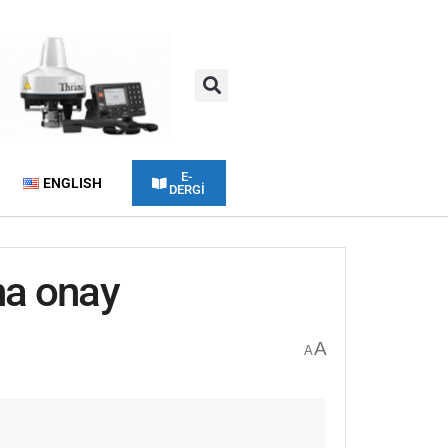
E-
ENGLISH
DERGİ
’na onay
A
A