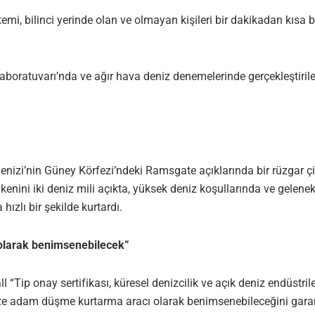
, bilinci yerinde olan ve olmayan kişileri bir dakikadan kısa bi
Laboratuvarı’nda ve ağır hava deniz denemelerinde gerçekleştiril
nizi’nin Güney Körfezi’ndeki Ramsgate açıklarında bir rüzgar çif
kenini iki deniz mili açıkta, yüksek deniz koşullarında ve gel
ızlı bir şekilde kurtardı.
 olarak benimsenebilecek”
 “Tip onay sertifikası, küresel denizcilik ve açık deniz endüstr
denize adam düşme kurtarma aracı olarak benimsenebileceğini garan