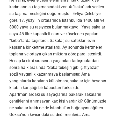
Ne var ki, evlerle çeşmelerin arasındaki uzaklık ve
kadınların su taşımasındaki zorluk “saka” adı verilen
su taşıma mesleğini doğurmuştur. Evliya Çelebi’ye
göre, 17. yüzyılın ortalarında İstanbul’da 1400 atlı ve
8000 yaya su taşıyıcısı bulunmaktaydı. Yaya sakalar
suyu 45 litre kapasiteli olan ve köseleden yapılan
“kırba”larda taşırlardı. Sakalar, su sattıkları evin
kapısına bir kertme atarlardı. Ay sonunda kertmeler
toplanır ve ortaya çıkan miktara göre para istenirdi.
Hesap kesimi sırasında yaşanılan tartışmalardan
sonra halk arasında “Saka tebeşiri gibi çift yazar,”
sözü yaygınlık kazanmaya başlamıştır. Ama
yangınlarda kapıların kül olması, sakalar için hesabın
kitabın karıştığı bir kâbustan farksızdı.
Apartmanlardaki su sayaçlarına bakarak sakaların
çentiklerini anımsayan kaç kişi vardır ki? Günümüzde
ne sakalar kaldı ne de İstanbul’un buğdayını öğüten
Göksu’nun kıyısındaki su değirmenleri… Ama