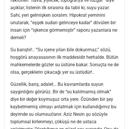
faktörleri “hava, yiyecek, topografya ve rüzgâr” diye
açıklar; listenin ilk sırasına da tabii ki, suyu yazar.
Sahi, yeri gelmişken soralım: Hipokrat yeminini
unutarak, “eşşek sudan gelinceye kadar” dövülen bir
insan için “işkence görmemiştir” raporu yazanlara ne
demeli?
Su barıştır!.. “Su içene yılan bile dokunmaz,” sözü,
hoşgörü anayasasının ilk maddesidir herhalde. Bütün
mahkemelerde gözler su üstüne bakar. Sonuçta ne de
olsa, gerçeklerin çıkacağı yer su üstüdür!..
Güzellik, barış, adalet… Bu kavramlarda suyun
saygınlığını görürüz. Bir de “su katılmamış olmak”
diye bir değer koymuşuz orta yere. Özünden bir şey
kaybetmemiş olmayı anlatmak için kullandığımız bu
deyimde su olumsuzlanır. Aziz Nesin şu sözüyle
toplumsal kirlenmeyi, çöküşü ne de ustaca