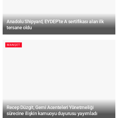
Anadolu Shipyard, EYDEP’te A sertifikası alan ilk
tersane oldu
MANŞET
Recep Düzgit, Gemi Acenteleri Yönetmeliği
sürecine ilişkin kamuoyu duyurusu yayımladı