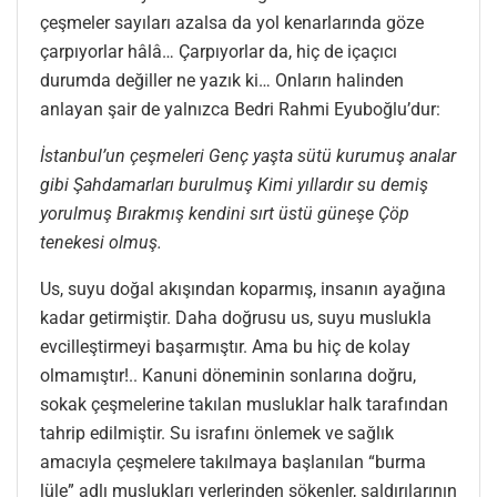
çeşmeler sayıları azalsa da yol kenarlarında göze
çarpıyorlar hâlâ… Çarpıyorlar da, hiç de içaçıcı
durumda değiller ne yazık ki… Onların halinden
anlayan şair de yalnızca Bedri Rahmi Eyuboğlu’dur:
İstanbul’un çeşmeleri Genç yaşta sütü kurumuş analar
gibi Şahdamarları burulmuş Kimi yıllardır su demiş
yorulmuş Bırakmış kendini sırt üstü güneşe Çöp
tenekesi olmuş.
Us, suyu doğal akışından koparmış, insanın ayağına
kadar getirmiştir. Daha doğrusu us, suyu muslukla
evcilleştirmeyi başarmıştır. Ama bu hiç de kolay
olmamıştır!.. Kanuni döneminin sonlarına doğru,
sokak çeşmelerine takılan musluklar halk tarafından
tahrip edilmiştir. Su israfını önlemek ve sağlık
amacıyla çeşmelere takılmaya başlanılan “burma
lüle” adlı muslukları yerlerinden sökenler, saldırılarının