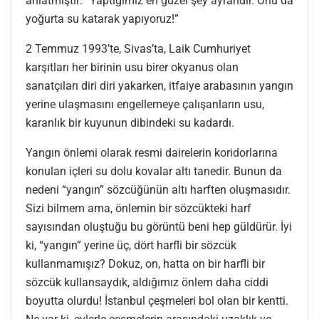
anlatmıştır: “Yaptığımız en güzel şey ayrandır. Onu da
yoğurta su katarak yapıyoruz!”
2 Temmuz 1993’te, Sivas’ta, Laik Cumhuriyet
karşıtları her birinin usu birer okyanus olan
sanatçıları diri diri yakarken, itfaiye arabasının yangın
yerine ulaşmasını engellemeye çalışanların usu,
karanlık bir kuyunun dibindeki su kadardı.
Yangın önlemi olarak resmi dairelerin koridorlarına
konulan içleri su dolu kovalar altı tanedir. Bunun da
nedeni “yangın” sözcüğünün altı harften oluşmasıdır.
Sizi bilmem ama, önlemin bir sözcükteki harf
sayısından oluştuğu bu görüntü beni hep güldürür. İyi
ki, “yangın” yerine üç, dört harfli bir sözcük
kullanmamışız? Dokuz, on, hatta on bir harfli bir
sözcük kullansaydık, aldığımız önlem daha ciddi
boyutta olurdu! İstanbul çeşmeleri bol olan bir kentti.