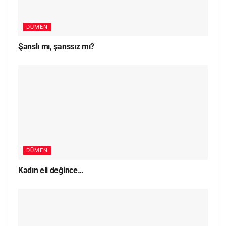
DÜMEN
Şanslı mı, şanssız mı?
DÜMEN
Kadın eli değince…