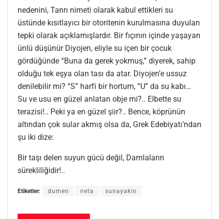
nedenini, Tanrı nimeti olarak kabul ettikleri su
üstünde kısıtlayıcı bir otoritenin kurulmasına duyulan
tepki olarak açıklamışlardır. Bir fıçının içinde yaşayan
ünlü düşünür Diyojen, eliyle su içen bir çocuk
gördüğünde “Buna da gerek yokmuş,” diyerek, sahip
olduğu tek eşya olan tası da atar. Diyojen’e ussuz
denilebilir mi? “S” harfi bir hortum, “U” da su kabı…
Su ve usu en güzel anlatan obje mi?.. Elbette su
terazisi!.. Peki ya en güzel şiir?.. Bence, köprünün
altından çok sular akmış olsa da, Grek Edebiyatı’ndan
şu iki dize:
Bir taşı delen suyun gücü değil, Damlaların
sürekliliğidir!..
Etiketler:
dumen
neta
sunayakin