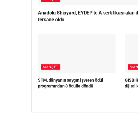
Anadolu Shipyard, EYDEP’te A sertifikası alan i
tersane oldu
MANŞET
MAN
STM, dünyanın saygın işveren ödül
GİSBİR,
programından 8 ödülle döndü
dijital