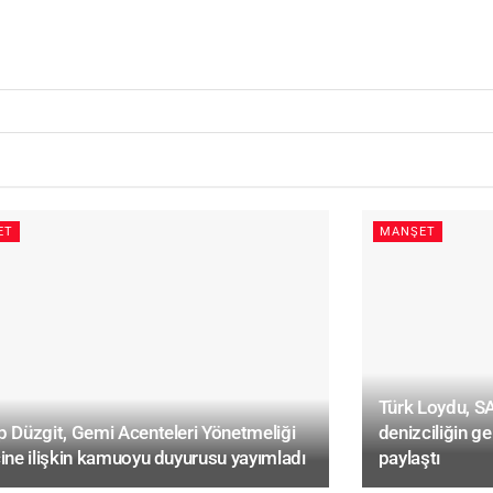
ET
MANŞET
Türk Loydu, 
 Düzgit, Gemi Acenteleri Yönetmeliği
denizciliğin ge
ine ilişkin kamuoyu duyurusu yayımladı
paylaştı