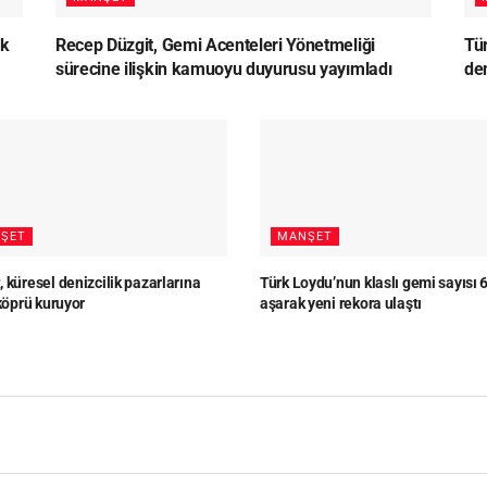
lk
Recep Düzgit, Gemi Acenteleri Yönetmeliği
Tü
sürecine ilişkin kamuoyu duyurusu yayımladı
den
ŞET
MANŞET
 küresel denizcilik pazarlarına
Türk Loydu’nun klaslı gemi sayısı 
 köprü kuruyor
aşarak yeni rekora ulaştı