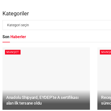
Kategoriler
Son
Haberler
MANŞET
MANŞ
Anadolu Shipyard, EYDEP’te A sertifikası
Recep
alan ilk tersane oldu
sürec