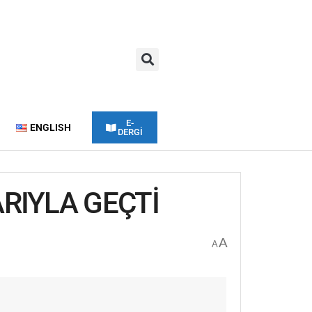
E-
ENGLISH
DERGİ
RIYLA GEÇTİ
A
A