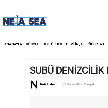
ANA SAYFA
GÜNCEL
SEKTÖRDEN
GEMI İNŞA
RÖPORTAJ
SUBÜ DENİZCİLİK
Neta Haber
23 Nisan 2023
Manşet