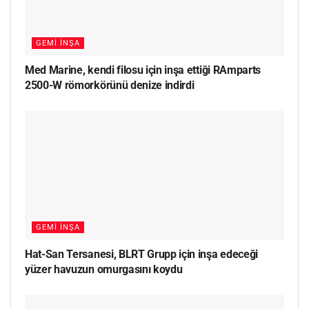
GEMI İNŞA
Med Marine, kendi filosu için inşa ettiği RAmparts
2500-W römorkörünü denize indirdi
GEMI İNŞA
Hat-San Tersanesi, BLRT Grupp için inşa edeceği
yüzer havuzun omurgasını koydu