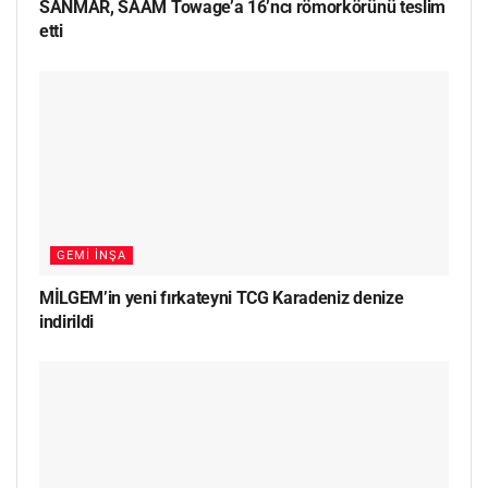
SANMAR, SAAM Towage’a 16’ncı römorkörünü teslim
etti
GEMI İNŞA
MİLGEM’in yeni fırkateyni TCG Karadeniz denize
indirildi