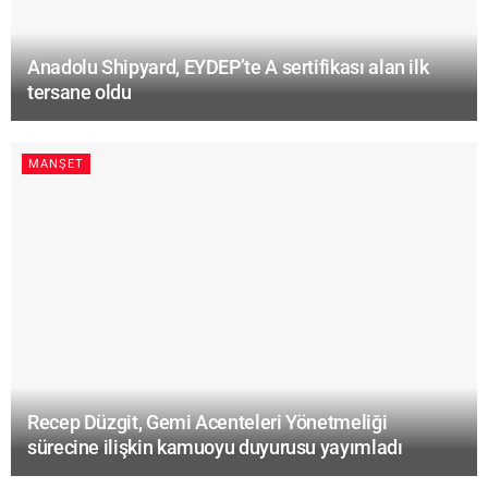
Anadolu Shipyard, EYDEP’te A sertifikası alan ilk
tersane oldu
MANŞET
Recep Düzgit, Gemi Acenteleri Yönetmeliği
sürecine ilişkin kamuoyu duyurusu yayımladı