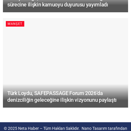
sürecine ilişkin kamuoyu duyurusu yayımladı
MANŞET
Türk Loydu, SAFEPASSAGE Forum 2026’da
denizciliğin geleceğine ilişkin vizyonunu paylaştı
© 2025
Neta Haber
– Tüm Hakları Saklıdır.
Nano Tasarım
tarafından