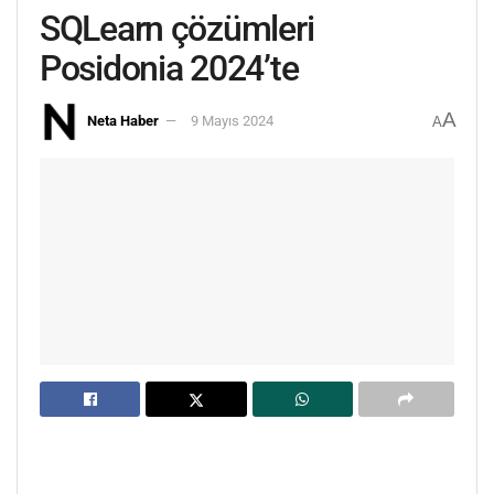
SQLearn çözümleri
Posidonia 2024’te
A
Neta Haber
9 Mayıs 2024
A