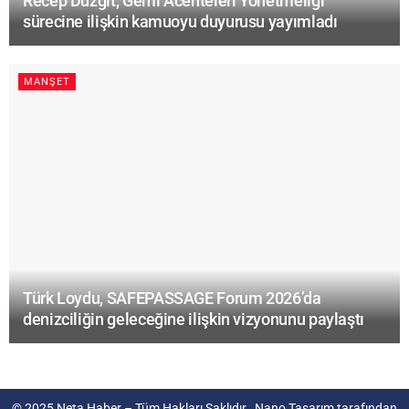
Recep Düzgit, Gemi Acenteleri Yönetmeliği
sürecine ilişkin kamuoyu duyurusu yayımladı
MANŞET
Türk Loydu, SAFEPASSAGE Forum 2026’da
denizciliğin geleceğine ilişkin vizyonunu paylaştı
© 2025
Neta Haber
– Tüm Hakları Saklıdır.
Nano Tasarım
tarafından