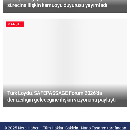
sürecine ilişkin kamuoyu duyurusu yayımladı
MANŞET
Türk Loydu, SAFEPASSAGE Forum 2026’da
denizciliğin geleceğine ilişkin vizyonunu paylaştı
© 2025
Neta Haber
– Tüm Hakları Saklıdır.
Nano Tasarım
tarafından