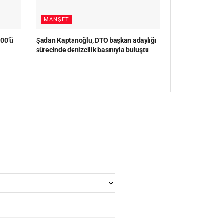
MANŞET
600’ü
Şadan Kaptanoğlu, DTO başkan adaylığı
sürecinde denizcilik basınıyla buluştu