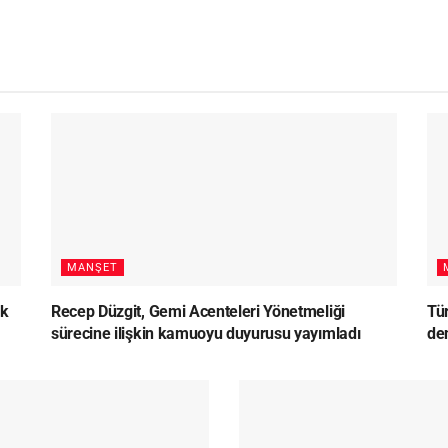
MANŞET
lk
Recep Düzgit, Gemi Acenteleri Yönetmeliği
Tü
sürecine ilişkin kamuoyu duyurusu yayımladı
den