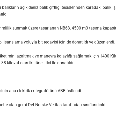
alıkların açık deniz balık çiftliği tesislerinden karadaki balık işl
ıldı.
verimlilik sunmak üzere tasarlanan NB63, 4500 m3 taşıma kapasit
lisanslama yoluyla bit tedavisi için de donatıldı ve düzenlendi.
 tüketimini azaltmak ve manevra kolaylığı sağlamak için 1400 Ki
8 kilovat olan iki tünel itici ile donatıldı.
nin ana elektrik entegratörünü ABB üstlendi.
tre olan gemi Det Norske Veritas tarafından sınıflandırıldı.