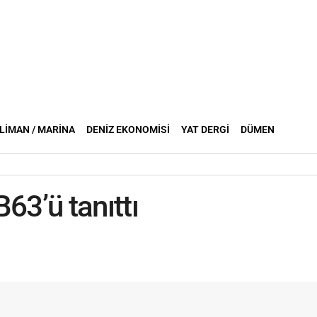
LIMAN / MARINA
DENIZ EKONOMISI
YAT DERGI
DÜMEN
63’ü tanıttı