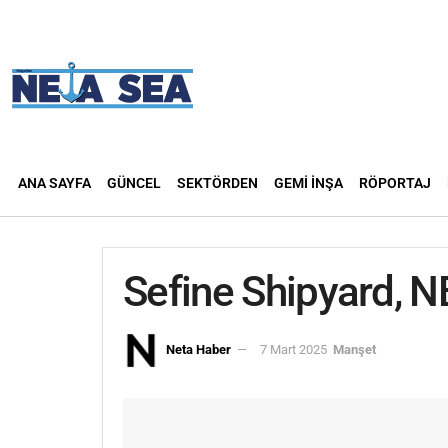
ANA SAYFA
GÜNCEL
SEKTÖRDEN
GEMI İNŞA
RÖPORTAJ
Sefine Shipyard, NB
Neta Haber
7 Mart 2025
Manşet