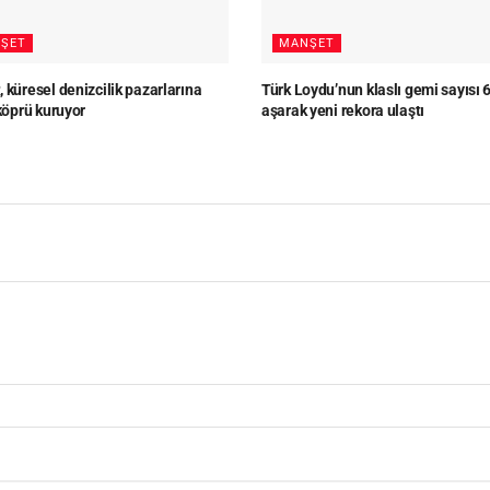
ŞET
MANŞET
 küresel denizcilik pazarlarına
Türk Loydu’nun klaslı gemi sayısı 
 köprü kuruyor
aşarak yeni rekora ulaştı