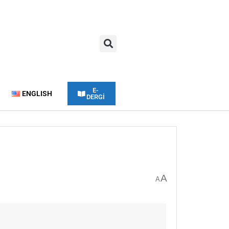
E-
ENGLISH
DERGİ
A
A