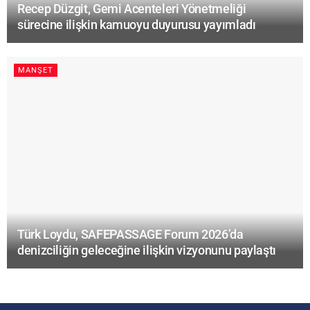
Recep Düzgit, Gemi Acenteleri Yönetmeliği
sürecine ilişkin kamuoyu duyurusu yayımladı
MANŞET
Türk Loydu, SAFEPASSAGE Forum 2026’da
denizciliğin geleceğine ilişkin vizyonunu paylaştı