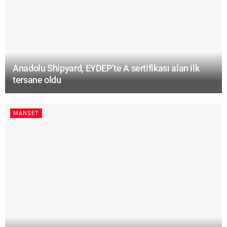
Anadolu Shipyard, EYDEP’te A sertifikası alan ilk
tersane oldu
MANŞET