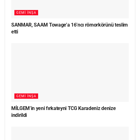
GEMI İNŞA
SANMAR, SAAM Towage’a 16’ncı römorkörünü teslim
etti
GEMI İNŞA
MİLGEM’in yeni fırkateyni TCG Karadeniz denize
indirildi