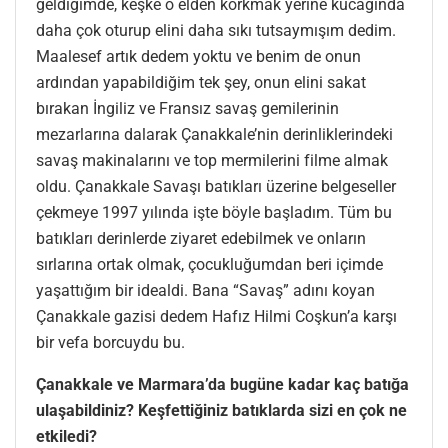
geldiğimde, keşke o elden korkmak yerine kucağında
daha çok oturup elini daha sıkı tutsaymışım dedim.
Maalesef artık dedem yoktu ve benim de onun
ardından yapabildiğim tek şey, onun elini sakat
bırakan İngiliz ve Fransız savaş gemilerinin
mezarlarına dalarak Çanakkale’nin derinliklerindeki
savaş makinalarını ve top mermilerini filme almak
oldu. Çanakkale Savaşı batıkları üzerine belgeseller
çekmeye 1997 yılında işte böyle başladım. Tüm bu
batıkları derinlerde ziyaret edebilmek ve onların
sırlarına ortak olmak, çocukluğumdan beri içimde
yaşattığım bir idealdi. Bana “Savaş” adını koyan
Çanakkale gazisi dedem Hafız Hilmi Coşkun’a karşı
bir vefa borcuydu bu.
Çanakkale ve Marmara’da bugüne kadar kaç batığa
ulaşabildiniz? Keşfettiğiniz batıklarda sizi en çok ne
etkiledi?