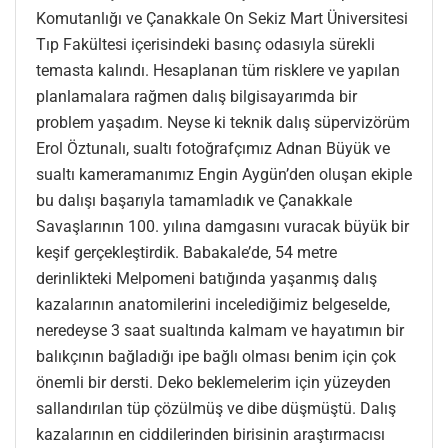
Komutanlığı ve Çanakkale On Sekiz Mart Üniversitesi
Tıp Fakültesi içerisindeki basınç odasıyla sürekli
temasta kalındı. Hesaplanan tüm risklere ve yapılan
planlamalara rağmen dalış bilgisayarımda bir
problem yaşadım. Neyse ki teknik dalış süpervizörüm
Erol Öztunalı, sualtı fotoğrafçımız Adnan Büyük ve
sualtı kameramanımız Engin Aygün’den oluşan ekiple
bu dalışı başarıyla tamamladık ve Çanakkale
Savaşlarının 100. yılına damgasını vuracak büyük bir
keşif gerçekleştirdik. Babakale’de, 54 metre
derinlikteki Melpomeni batığında yaşanmış dalış
kazalarının anatomilerini incelediğimiz belgeselde,
neredeyse 3 saat sualtında kalmam ve hayatımın bir
balıkçının bağladığı ipe bağlı olması benim için çok
önemli bir dersti. Deko beklemelerim için yüzeyden
sallandırılan tüp çözülmüş ve dibe düşmüştü. Dalış
kazalarının en ciddilerinden birisinin araştırmacısı