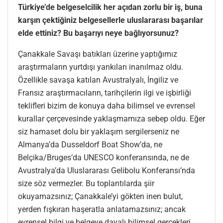
Türkiye’de belgeselcilik her açıdan zorlu bir iş, buna
karşın çektiğiniz belgesellerle uluslararası başarılar
elde ettiniz? Bu başarıyı neye bağlıyorsunuz?
Çanakkale Savaşı batıkları üzerine yaptığımız
araştırmaların yurtdışı yankıları inanılmaz oldu.
Özellikle savaşa katılan Avustralyalı, İngiliz ve
Fransız araştırmacıların, tarihçilerin ilgi ve işbirliği
teklifleri bizim de konuya daha bilimsel ve evrensel
kurallar çerçevesinde yaklaşmamıza sebep oldu. Eğer
siz hamaset dolu bir yaklaşım sergilerseniz ne
Almanya’da Dusseldorf Boat Show’da, ne
Belçika/Bruges’da UNESCO konferansında, ne de
Avustralya’da Uluslararası Gelibolu Konferansı’nda
size söz vermezler. Bu toplantılarda şiir
okuyamazsınız; Çanakkale’yi gökten inen bulut,
yerden fışkıran haşeratla anlatamazsınız; ancak
evrensel bilgi ve belgeye dayalı bilimsel gerçekleri