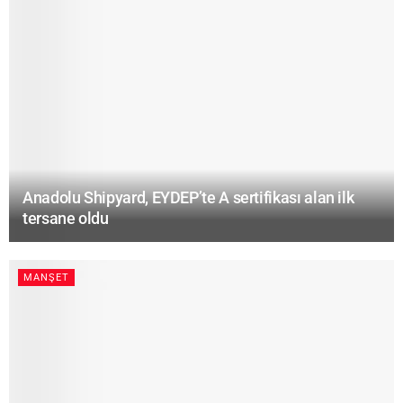
Anadolu Shipyard, EYDEP’te A sertifikası alan ilk
tersane oldu
MANŞET