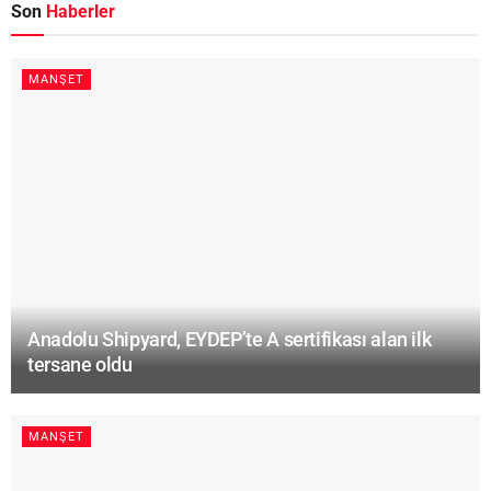
Son
Haberler
MANŞET
Anadolu Shipyard, EYDEP’te A sertifikası alan ilk
tersane oldu
MANŞET