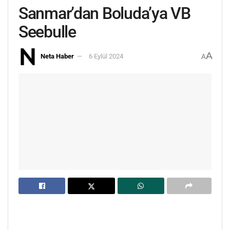
Sanmar’dan Boluda’ya VB
Seebulle
A
Neta Haber
6 Eylül 2024
A