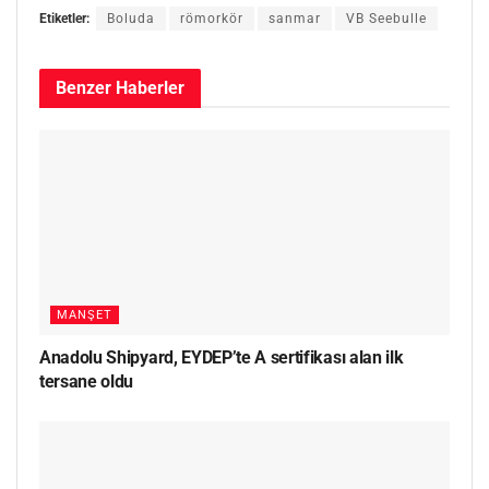
Etiketler:
Boluda
römorkör
sanmar
VB Seebulle
Benzer
Haberler
MANŞET
Anadolu Shipyard, EYDEP’te A sertifikası alan ilk
tersane oldu