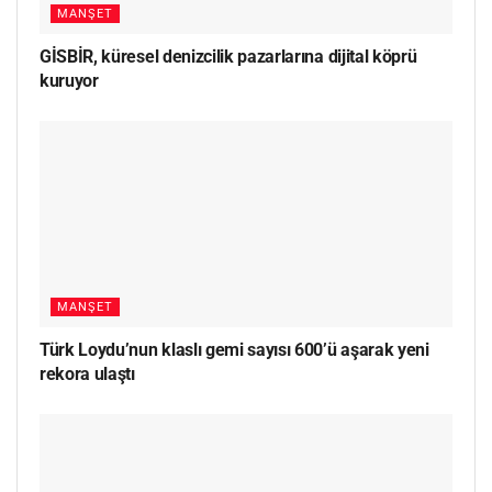
MANŞET
GİSBİR, küresel denizcilik pazarlarına dijital köprü
kuruyor
MANŞET
Türk Loydu’nun klaslı gemi sayısı 600’ü aşarak yeni
rekora ulaştı