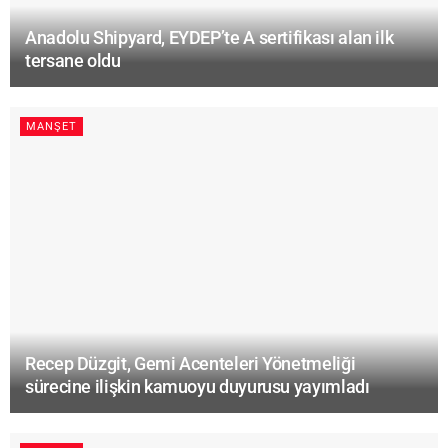
Anadolu Shipyard, EYDEP’te A sertifikası alan ilk
tersane oldu
MANŞET
Recep Düzgit, Gemi Acenteleri Yönetmeliği
sürecine ilişkin kamuoyu duyurusu yayımladı