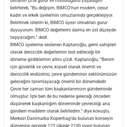
olmanın çifte gurur ve mutluluğunu yaşadığını
belirterek, “Bu değişim, BIMCO’nun modern, cesur
kadın ve erkek üyelerinin omuzlarında gerçekleşiyor.
Belirtmek isterim ki, BIMCO üyesi olmaktan gurur
duyuyorum. BIMCO değerlerini daima en üst düzeyde
taşıyacağım.” dedi.
BIMCO üyelerine seslenen Kaptanoğlu, gemi sahipleri
olarak denizcilik değerlerinin test edileceği bir
döneme girdiklerinin altını çizdi. Kaptanoğlu, “Benim
için güvenlik ve çevre, kişisel olarak önemli ve
denizcilik endüstrisi, çevre gündeminin sektörümüzün
geleceğini tanımlayacağı önemli bir dönemdedir.
Çevre her zaman tüm başkanlarımızın gündeminde
olmuştur. İşte ben de bu nedenle geleceği önceden
düşünerek başkanlığım döneminde çevreciliği ana
gündem maddem olarak belirledim.” diye konuştu.
Merkezi Danimarka Kopenhag’da bulunan konseyin
dümenine geçerek 123 ülkede 2100 üyesi bulunan