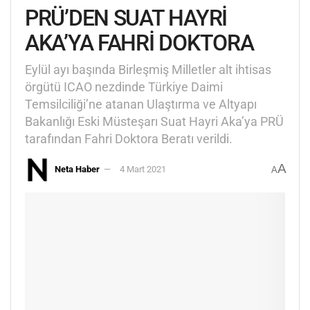
PRÜ’DEN SUAT HAYRİ
AKA’YA FAHRİ DOKTORA
Eylül ayı başında Birleşmiş Milletler alt ihtisas
örgütü ICAO nezdinde Türkiye Daimi
Temsilciliği’ne atanan Ulaştırma ve Altyapı
Bakanlığı Eski Müsteşarı Suat Hayri Aka’ya PRÜ
tarafından Fahri Doktora Beratı verildi.
A
Neta Haber
4 Mart 2021
A