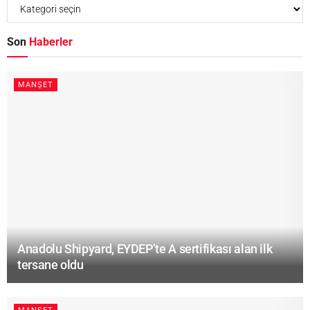
Son
Haberler
MANŞET
Anadolu Shipyard, EYDEP’te A sertifikası alan ilk
tersane oldu