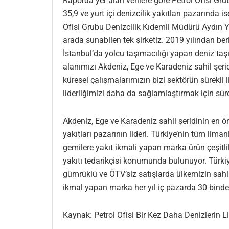
Raporda yer alan verilere göre Petrol Ofisi G
35,9 ve yurt içi denizcilik yakıtları pazarında
Ofisi Grubu Denizcilik Kıdemli Müdürü Aydın Yıld
arada sunabilen tek şirketiz. 2019 yılından b
İstanbul’da yolcu taşımacılığı yapan deniz taşı
alanımızı Akdeniz, Ege ve Karadeniz sahil şe
küresel çalışmalarımızın bizi sektörün sürekli
liderliğimizi daha da sağlamlaştırmak için sür
Akdeniz, Ege ve Karadeniz sahil şeridinin en ön
yakıtları pazarının lideri. Türkiye’nin tüm lima
gemilere yakıt ikmali yapan marka ürün çeşitlili
yakıtı tedarikçisi konumunda bulunuyor. Türki
gümrüklü ve ÖTV’siz satışlarda ülkemizin sahil
ikmal yapan marka her yıl iç pazarda 30 binde
Kaynak: Petrol Ofisi Bir Kez Daha Denizlerin Li