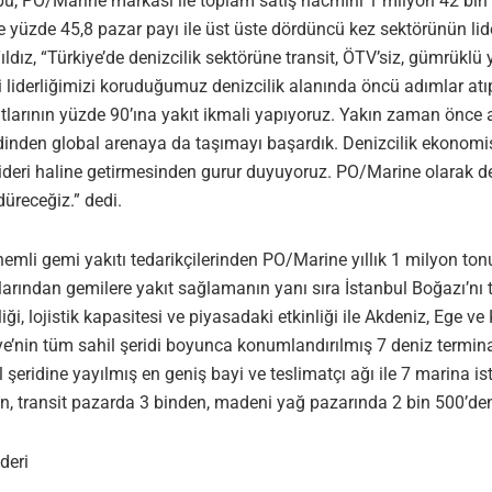
rubu, PO/Marine markası ile toplam satış hacmini 1 milyon 42 bin
 ise yüzde 45,8 pazar payı ile üst üste dördüncü kez sektörünün lid
ız, “Türkiye’de denizcilik sektörüne transit, ÖTV’siz, gümrüklü ya
eri liderliğimizi koruduğumuz denizcilik alanında öncü adımlar 
tlarının yüzde 90’ına yakıt ikmali yapıyoruz. Yakın zaman önce aç
ridinden global arenaya da taşımayı başardık. Denizcilik ekono
 lideri haline getirmesinden gurur duyuyoruz. PO/Marine olarak de
düreceğiz.” dedi.
emli gemi yakıtı tedarikçilerinden PO/Marine yıllık 1 milyon tonu
nlarından gemilere yakıt sağlamanın yanı sıra İstanbul Boğazı’nı t
ği, lojistik kapasitesi ve piyasadaki etkinliği ile Akdeniz, Ege v
ye’nin tüm sahil şeridi boyunca konumlandırılmış 7 deniz termin
 şeridine yayılmış en geniş bayi ve teslimatçı ağı ile 7 marina i
n, transit pazarda 3 binden, madeni yağ pazarında 2 bin 500’de
deri