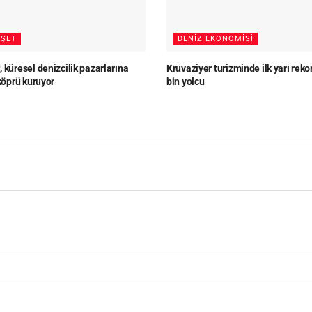
ŞET
DENIZ EKONOMISI
 küresel denizcilik pazarlarına
Kruvaziyer turizminde ilk yarı reko
 köprü kuruyor
bin yolcu