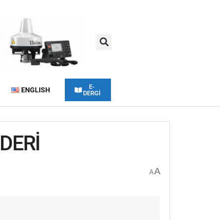
E-
ENGLISH
DERGİ
İDERİ
A
A