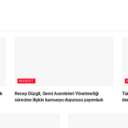
MANŞET
lk
Recep Düzgit, Gemi Acenteleri Yönetmeliği
Tü
sürecine ilişkin kamuoyu duyurusu yayımladı
den