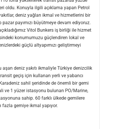
 110 tona yükselterek transit pazarda yüzde
eri oldu. Konuyla ilgili açıklama yapan Petrol
kıtlar, deniz yağları ikmal ve hizmetlerini bir
atıp pazar payımızı büyütmeye devam ediyoruz.
ıkladığımız Vitol Bunkers iş birliği ile hizmet
misindeki konumumuzu güçlendiren lokal ve
nizlerdeki güçlü altyapımızı geliştirmeyi
 aşan deniz yakıtı ikmaliyle Türkiye denizcilik
ransit geçiş için kullanan yerli ve yabancı
e Karadeniz sahil şeridinde de önemli bir gemi
ali ve 1 yüzer istasyonu bulunan PO/Marine,
stasyonuna sahip. 60 farklı ülkede gemilere
n fazla gemiye ikmal yapıyor.