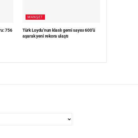
MANŞET
ru: 756
Türk Loydu’nun klaslı gemi sayısı 600’ü
aşarak yeni rekora ulaştı