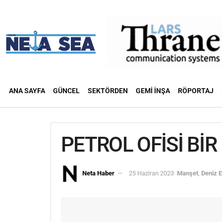
ANA SAYFA
GÜNCEL
SEKTÖRDEN
GEMI İNŞA
RÖPORTAJ
PETROL OFİSİ BİR
Neta Haber
25 Haziran 2023
Manşet
,
Deniz 