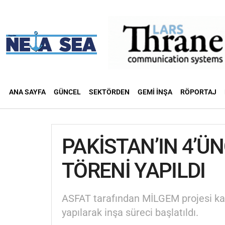
ANA SAYFA
GÜNCEL
SEKTÖRDEN
GEMI İNŞA
RÖPORTAJ
PAKİSTAN’IN 4’Ü
TÖRENİ YAPILDI
ASFAT tarafından MİLGEM projesi ka
yapılarak inşa süreci başlatıldı.