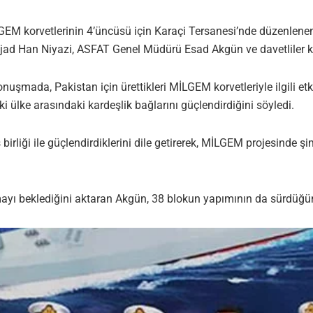
LGEM korvetlerinin 4’üncüsü için Karaçi Tersanesi’nde düzenlene
 Han Niyazi, ASFAT Genel Müdürü Esad Akgün ve davetliler ka
mada, Pakistan için ürettikleri MİLGEM korvetleriyle ilgili etkin
 iki ülke arasındaki kardeşlik bağlarını güçlendirdiğini söyledi.
 birliği ile güçlendirdiklerini dile getirerek, MİLGEM projesind
ı beklediğini aktaran Akgün, 38 blokun yapımının da sürdüğünü