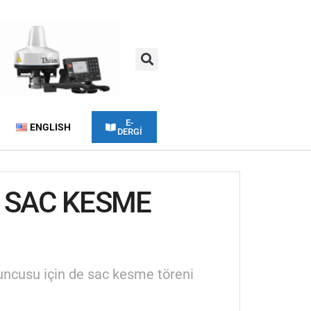
E-
ENGLISH
DERGİ
E SAC KESME
ncusu için de sac kesme töreni