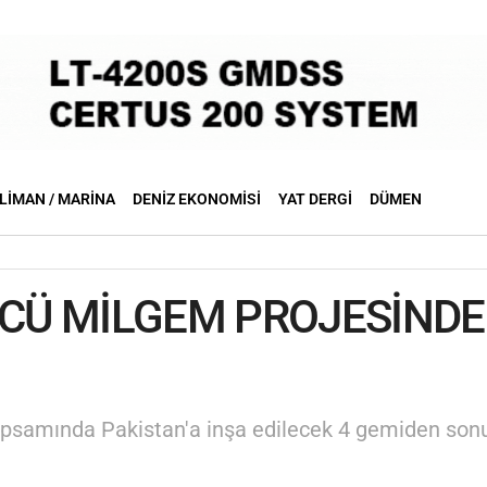
LIMAN / MARINA
DENIZ EKONOMISI
YAT DERGI
DÜMEN
NCÜ MİLGEM PROJESİND
psamında Pakistan'a inşa edilecek 4 gemiden sonu