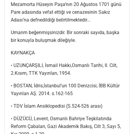
Mezamorta Hüseyin Paşa’nın 20 Ağustos 1701 günü
Pare adasında vefat ettiği ve cenazesinin Sakız
Adası’na defnedildiği belirtilmektedir…
Umarım beğenmişsinizdir. Bir sonraki sayıda, başka
bir konuyla buluşmak dileğiyle.
KAYNAKÇA
• UZUNÇARŞILI, İsmail Hakkı,Osmanlı Tarihi, II. Cilt,
2.Kısım, TTK Yayınları, 1954.
• BOSTAN, İdris,İstanbul’un 100 Denizcisi, İBB Kültür
Yayınları AŞ. 2014. s.162-165
• TDV İslam Ansiklopedisi (S.524-526 arası)
• DÜZÜCÜ, Levent, Osmanlı Bahriye Teşkilatında
Reform Çabaları, Gazi Akademik Bakış, Cilt 3, Sayı 5,