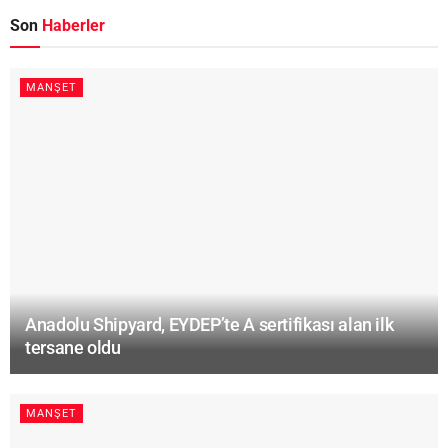
Son
Haberler
MANŞET
Anadolu Shipyard, EYDEP’te A sertifikası alan ilk
tersane oldu
MANŞET