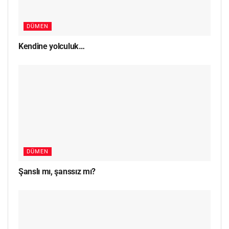
DÜMEN
Kendine yolculuk…
DÜMEN
Şanslı mı, şanssız mı?