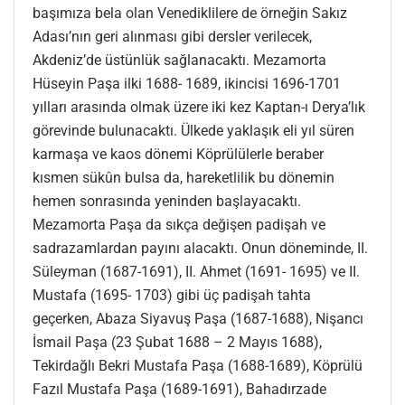
başımıza bela olan Venediklilere de örneğin Sakız
Adası’nın geri alınması gibi dersler verilecek,
Akdeniz’de üstünlük sağlanacaktı. Mezamorta
Hüseyin Paşa ilki 1688- 1689, ikincisi 1696-1701
yılları arasında olmak üzere iki kez Kaptan-ı Derya’lık
görevinde bulunacaktı. Ülkede yaklaşık eli yıl süren
karmaşa ve kaos dönemi Köprülülerle beraber
kısmen sükûn bulsa da, hareketlilik bu dönemin
hemen sonrasında yeninden başlayacaktı.
Mezamorta Paşa da sıkça değişen padişah ve
sadrazamlardan payını alacaktı. Onun döneminde, II.
Süleyman (1687-1691), II. Ahmet (1691- 1695) ve II.
Mustafa (1695- 1703) gibi üç padişah tahta
geçerken, Abaza Siyavuş Paşa (1687-1688), Nişancı
İsmail Paşa (23 Şubat 1688 – 2 Mayıs 1688),
Tekirdağlı Bekri Mustafa Paşa (1688-1689), Köprülü
Fazıl Mustafa Paşa (1689-1691), Bahadırzade