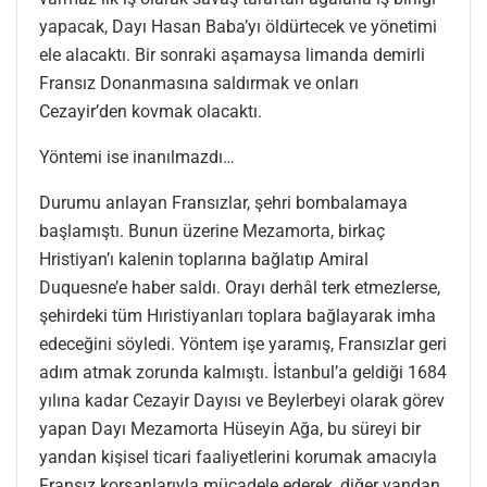
yapacak, Dayı Hasan Baba’yı öldürtecek ve yönetimi
ele alacaktı. Bir sonraki aşamaysa limanda demirli
Fransız Donanmasına saldırmak ve onları
Cezayir’den kovmak olacaktı.
Yöntemi ise inanılmazdı…
Durumu anlayan Fransızlar, şehri bombalamaya
başlamıştı. Bunun üzerine Mezamorta, birkaç
Hristiyan’ı kalenin toplarına bağlatıp Amiral
Duquesne’e haber saldı. Orayı derhâl terk etmezlerse,
şehirdeki tüm Hıristiyanları toplara bağlayarak imha
edeceğini söyledi. Yöntem işe yaramış, Fransızlar geri
adım atmak zorunda kalmıştı. İstanbul’a geldiği 1684
yılına kadar Cezayir Dayısı ve Beylerbeyi olarak görev
yapan Dayı Mezamorta Hüseyin Ağa, bu süreyi bir
yandan kişisel ticari faaliyetlerini korumak amacıyla
Fransız korsanlarıyla mücadele ederek, diğer yandan