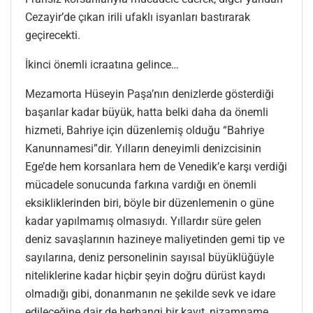
Cezayir’de çıkan irili ufaklı isyanları bastırarak
geçirecekti.
İkinci önemli icraatına gelince…
Mezamorta Hüseyin Paşa’nın denizlerde gösterdiği
başarılar kadar büyük, hatta belki daha da önemli
hizmeti, Bahriye için düzenlemiş olduğu “Bahriye
Kanunnamesi”dir. Yılların deneyimli denizcisinin
Ege’de hem korsanlara hem de Venedik’e karşı verdiği
mücadele sonucunda farkına vardığı en önemli
eksikliklerinden biri, böyle bir düzenlemenin o güne
kadar yapılmamış olmasıydı. Yıllardır süre gelen
deniz savaşlarının hazineye maliyetinden gemi tip ve
sayılarına, deniz personelinin sayısal büyüklüğüyle
niteliklerine kadar hiçbir şeyin doğru dürüst kaydı
olmadığı gibi, donanmanın ne şekilde sevk ve idare
edileceğine dair de herhangi bir kayıt, nizamname