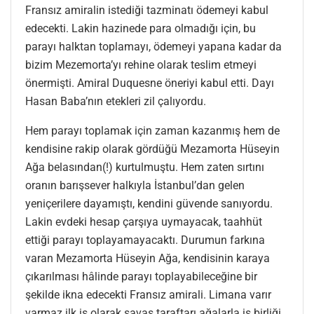
Fransız amiralin istediği tazminatı ödemeyi kabul
edecekti. Lakin hazinede para olmadığı için, bu
parayı halktan toplamayı, ödemeyi yapana kadar da
bizim Mezemorta’yı rehine olarak teslim etmeyi
önermişti. Amiral Duquesne öneriyi kabul etti. Dayı
Hasan Baba’nın etekleri zil çalıyordu.
Hem parayı toplamak için zaman kazanmış hem de
kendisine rakip olarak gördüğü Mezamorta Hüseyin
Ağa belasından(!) kurtulmuştu. Hem zaten sırtını
oranın barışsever halkıyla İstanbul’dan gelen
yeniçerilere dayamıştı, kendini güvende sanıyordu.
Lakin evdeki hesap çarşıya uymayacak, taahhüt
ettiği parayı toplayamayacaktı. Durumun farkına
varan Mezamorta Hüseyin Ağa, kendisinin karaya
çıkarılması hâlinde parayı toplayabileceğine bir
şekilde ikna edecekti Fransız amirali. Limana varır
varmaz ilk iş olarak savaş taraftarı ağalarla iş birliği