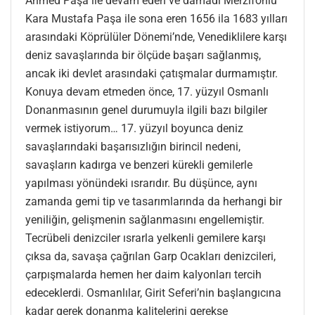
Ahmed Paşa ile devam eden ve damadı Merzifonlu
Kara Mustafa Paşa ile sona eren 1656 ila 1683 yılları
arasındaki Köprülüler Dönemi’nde, Venediklilere karşı
deniz savaşlarında bir ölçüde başarı sağlanmış,
ancak iki devlet arasındaki çatışmalar durmamıştır.
Konuya devam etmeden önce, 17. yüzyıl Osmanlı
Donanmasının genel durumuyla ilgili bazı bilgiler
vermek istiyorum… 17. yüzyıl boyunca deniz
savaşlarındaki başarısızlığın birincil nedeni,
savaşların kadırga ve benzeri kürekli gemilerle
yapılması yönündeki ısrarıdır. Bu düşünce, aynı
zamanda gemi tip ve tasarımlarında da herhangi bir
yeniliğin, gelişmenin sağlanmasını engellemiştir.
Tecrübeli denizciler ısrarla yelkenli gemilere karşı
çıksa da, savaşa çağrılan Garp Ocakları denizcileri,
çarpışmalarda hemen her daim kalyonları tercih
edeceklerdi. Osmanlılar, Girit Seferi’nin başlangıcına
kadar gerek donanma kalitelerini gerekse