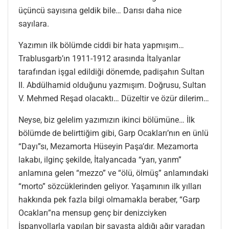
üçüncü sayısına geldik bile… Darısı daha nice
sayılara.
Yazımın ilk bölümde ciddi bir hata yapmışım…
Trablusgarb’ın 1911-1912 arasında İtalyanlar
tarafından işgal edildiği dönemde, padişahın Sultan
II. Abdülhamid olduğunu yazmışım. Doğrusu, Sultan
V. Mehmed Reşad olacaktı… Düzeltir ve özür dilerim…
Neyse, biz gelelim yazımızın ikinci bölümüne… İlk
bölümde de belirttiğim gibi, Garp Ocakları’nın en ünlü
“Dayı”sı, Mezamorta Hüseyin Paşa’dır. Mezamorta
lakabı, ilginç şekilde, İtalyancada “yarı, yarım”
anlamına gelen “mezzo” ve “ölü, ölmüş” anlamındaki
“morto” sözcüklerinden geliyor. Yaşamının ilk yılları
hakkında pek fazla bilgi olmamakla beraber, “Garp
Ocakları”na mensup genç bir denizciyken
İspanyollarla yapılan bir savaşta aldığı ağır yaradan