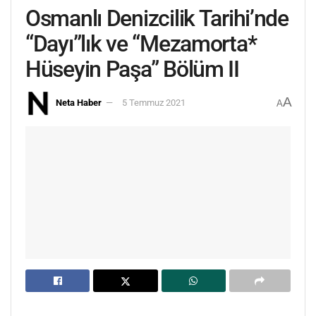
Osmanlı Denizcilik Tarihi’nde
“Dayı”lık ve “Mezamorta*
Hüseyin Paşa” Bölüm II
A
Neta Haber
5 Temmuz 2021
A