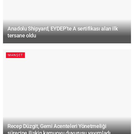
Anadolu Shipyard, EYDEP’te A sertifikası alan ilk
tersane oldu
MANŞET
Recep Düzgit, Gemi Acenteleri Yönetmeliği
sürecine ilişkin kamuoyu duyurusu yayımladı