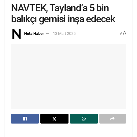
NAVTEK, Tayland’a 5 bin
balıkçı gemisi inşa edecek
A
Neta Haber
13 Mart 2025
A