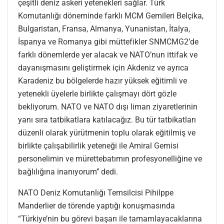
çeşitli deniz askeri yetenekleri sağlar. Türk
Komutanlığı döneminde farklı MCM Gemileri Belçika,
Bulgaristan, Fransa, Almanya, Yunanistan, İtalya,
İspanya ve Romanya gibi müttefikler SNMCMG2’de
farklı dönemlerde yer alacak ve NATO’nun ittifak ve
dayanışmasını geliştirmek için Akdeniz ve ayrıca
Karadeniz bu bölgelerde hazır yüksek eğitimli ve
yetenekli üyelerle birlikte çalışmayı dört gözle
bekliyorum. NATO ve NATO dışı liman ziyaretlerinin
yanı sıra tatbikatlara katılacağız. Bu tür tatbikatları
düzenli olarak yürütmenin toplu olarak eğitilmiş ve
birlikte çalışabilirlik yeteneği ile Amiral Gemisi
personelimin ve mürettebatımın profesyonelliğine ve
bağlılığına inanıyorum’’ dedi.
NATO Deniz Komutanlığı Temsilcisi Pihilppe
Manderlier de törende yaptığı konuşmasında
“Türkiye’nin bu görevi başarı ile tamamlayacaklarına