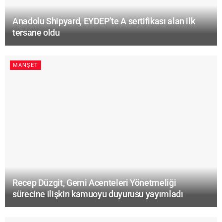
Anadolu Shipyard, EYDEP’te A sertifikası alan ilk
tersane oldu
MANŞET
Recep Düzgit, Gemi Acenteleri Yönetmeliği
sürecine ilişkin kamuoyu duyurusu yayımladı