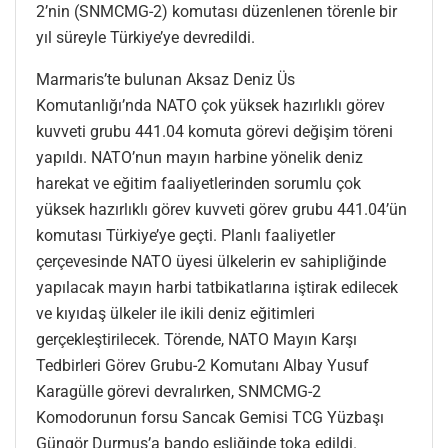
2’nin (SNMCMG-2) komutası düzenlenen törenle bir
yıl süreyle Türkiye’ye devredildi.
Marmaris’te bulunan Aksaz Deniz Üs
Komutanlığı’nda NATO çok yüksek hazırlıklı görev
kuvveti grubu 441.04 komuta görevi değişim töreni
yapıldı. NATO’nun mayın harbine yönelik deniz
harekat ve eğitim faaliyetlerinden sorumlu çok
yüksek hazırlıklı görev kuvveti görev grubu 441.04’ün
komutası Türkiye’ye geçti. Planlı faaliyetler
çerçevesinde NATO üyesi ülkelerin ev sahipliğinde
yapılacak mayın harbi tatbikatlarına iştirak edilecek
ve kıyıdaş ülkeler ile ikili deniz eğitimleri
gerçekleştirilecek. Törende, NATO Mayın Karşı
Tedbirleri Görev Grubu-2 Komutanı Albay Yusuf
Karagülle görevi devralırken, SNMCMG-2
Komodorunun forsu Sancak Gemisi TCG Yüzbaşı
Güngör Durmuş’a bando eşliğinde toka edildi.