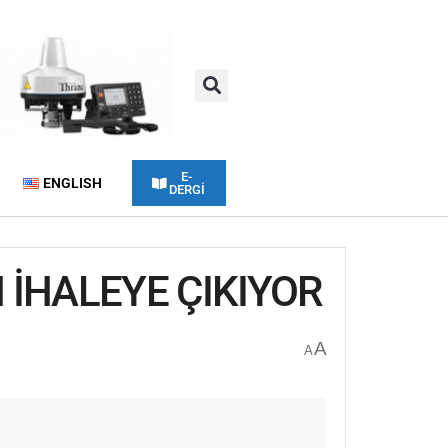
E-
ENGLISH
DERGİ
N İHALEYE ÇIKIYOR
A
A