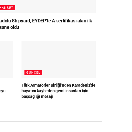
MANŞET
dolu Shipyard, EYDEP’te A sertifikası alan ilk
rsane oldu
GÜNCEL
Türk Armatörler Birliği’nden Karadeniz’de
oyu
hayatını kaybeden gemi insanları için
başsağlığı mesajı