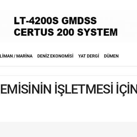
LIMAN / MARINA
DENIZ EKONOMISI
YAT DERGI
DÜMEN
EMİSİNİN İŞLETMESİ İÇİ