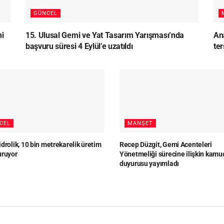
GÜNCEL
ni
15. Ulusal Gemi ve Yat Tasarım Yarışması’nda
Ana
başvuru süresi 4 Eylül’e uzatıldı
te
CEL
MANŞET
drolik, 10 bin metrekarelik üretim
Recep Düzgit, Gemi Acenteleri
uruyor
Yönetmeliği sürecine ilişkin kamu
duyurusu yayımladı