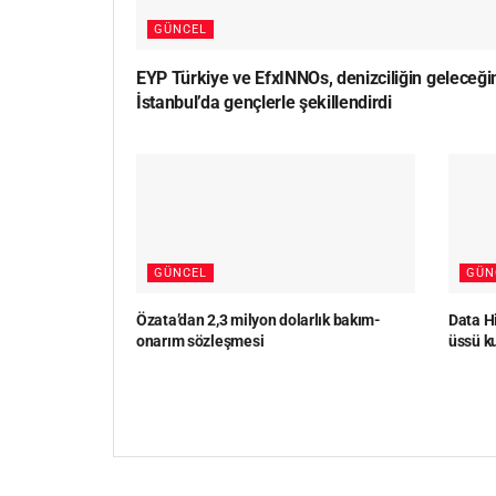
GÜNCEL
EYP Türkiye ve EfxINNOs, denizciliğin geleceği
İstanbul’da gençlerle şekillendirdi
GÜNCEL
GÜN
Özata’dan 2,3 milyon dolarlık bakım-
Data Hi
onarım sözleşmesi
üssü k