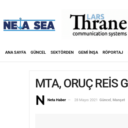
ANA SAYFA
GÜNCEL
SEKTÖRDEN
GEMI İNŞA
RÖPORTAJ
MTA, ORUÇ REİS G
Neta Haber
28 Mayıs 2021
Güncel
,
Manşet