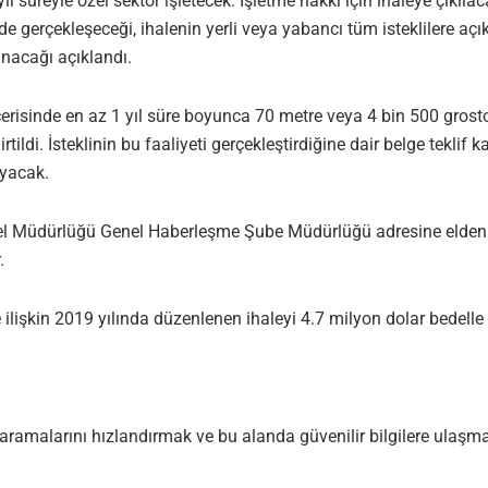
ıl süreyle özel sektör işletecek. İşletme hakkı için ihaleye çıkıl
gerçekleşeceği, ihalenin yerli veya yabancı tüm isteklilere açık 
anacağı açıklandı.
l içerisinde en az 1 yıl süre boyunca 70 metre veya 4 bin 500 gr
rtildi. İsteklinin bu faaliyeti gerçekleştirdiğine dair belge tekl
ayacak.
nel Müdürlüğü Genel Haberleşme Şube Müdürlüğü adresine elden te
.
ne ilişkin 2019 yılında düzenlenen ihaleyi 4.7 milyon dolar bedell
aramalarını hızlandırmak ve bu alanda güvenilir bilgilere ulaşmak