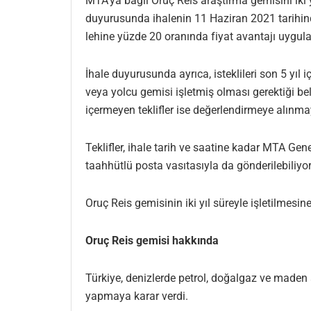
MTA’ya bağlı Oruç Reis araştırma gemisini iki y
duyurusunda ihalenin 11 Haziran 2021 tarihinde 
lehine yüzde 20 oranında fiyat avantajı uygul
İhale duyurusunda ayrıca, isteklileri son 5 yı
veya yolcu gemisi işletmiş olması gerektiği beli
içermeyen teklifler ise değerlendirmeye alınm
Teklifler, ihale tarih ve saatine kadar MTA Ge
taahhütlü posta vasıtasıyla da gönderilebiliyor
Oruç Reis gemisinin iki yıl süreyle işletilmesi
Oruç Reis gemisi hakkında
Türkiye, denizlerde petrol, doğalgaz ve maden 
yapmaya karar verdi.