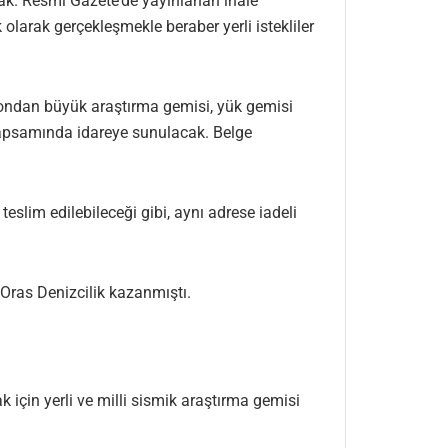
acak. Resmi Gazete’de yayınlanan ihale
olarak gerçekleşmekle beraber yerli istekliler
ostondan büyük araştırma gemisi, yük gemisi
if kapsamında idareye sunulacak. Belge
slim edilebileceği gibi, aynı adrese iadeli
e Oras Denizcilik kazanmıştı.
 için yerli ve milli sismik araştırma gemisi