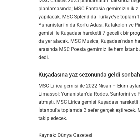
MSC Cruises 2023 planlamaları hakkında değe
planlamasında; MSC Fantasia gemimizin ikiz k
yapılacak. MSC Splendida Türkiye’ye toplam 19 s
Yunanistan’ın da Korfu Adası, Katakolon ve P
gemisi ile Kuşadası hareketli 7 gecelik bir pro
da yer alacak. MSC Musica, Kuşadası’ndan har
arasında MSC Poesia gemimiz ile hem İstanbul
dedi.
Kuşadasına yaz sezonunda geldi sonbah
MSC Lirica gemisi ile 2022 Nisan – Ekim aylar
Limassol; Yunanistan’da Rodos, Santorini ve P
atmıştı. MSC Lirica gemisi Kuşadası hareketl
İstanbul’a toplamda 3 sefer gerçekleştirecek. M
takip edecek.
Kaynak: Dünya Gazetesi