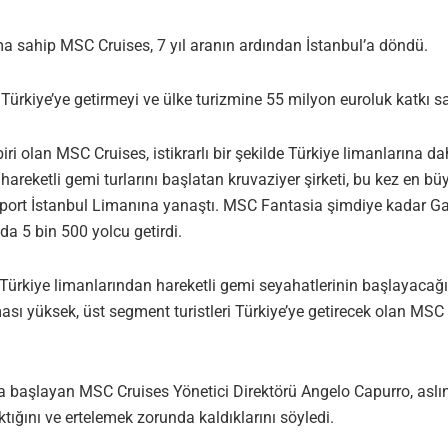
a sahip MSC Cruises, 7 yıl aranın ardından İstanbul’a döndü.
 Türkiye’ye getirmeyi ve ülke turizmine 55 milyon euroluk katkı s
iri olan MSC Cruises, istikrarlı bir şekilde Türkiye limanlarına d
eketli gemi turlarını başlatan kruvaziyer şirketi, bu kez en büy
port İstanbul Limanına yanaştı. MSC Fantasia şimdiye kadar G
da 5 bin 500 yolcu getirdi.
 Türkiye limanlarından hareketli gemi seyahatlerinin başlayacağ
sı yüksek, üst segment turistleri Türkiye’ye getirecek olan MSC
na başlayan MSC Cruises Yönetici Direktörü Angelo Capurro, aslı
ktığını ve ertelemek zorunda kaldıklarını söyledi.