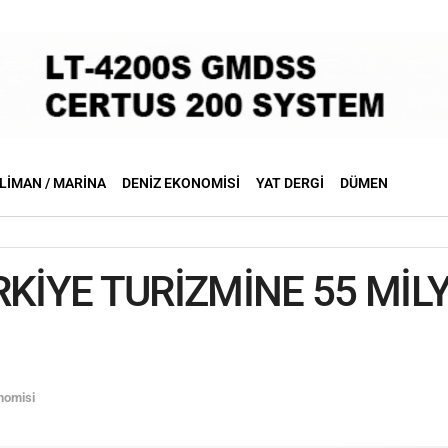
LIMAN / MARINA
DENIZ EKONOMISI
YAT DERGI
DÜMEN
RKİYE TURİZMİNE 55 MİL
nomisi