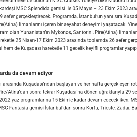
rlendirmelerde bulunan MSC Cruises Türkiye Ülke Müdürü Bura
ardeşi MSC Splendida gemisi ile 05 Mayıs – 23 Ekim 2023 arası
efer gerçekleştirecek. Programda, İstanbul’un yanı sıra Kuşadası 
ire(Atina) limanlarını içeren bir seyahat deneyimi yaşatacak. 
gram olan Yunanistan’ın Mykonos, Santorini, Pire(Atina) limanları,
eketle 25 Nisan-17 Ekim 2023 arasında toplamda 26 sefer gerçe
 hem de Kuşadası hareketle 11 gecelik keyifli programlar yapıp
arda da devam ediyor
ı arasında Kuşadası’ndan başlayan ve her hafta gerçekleşen rotas
ire/Atina’dan sonra tekrar Kuşadası’na dönen uğraklarıyla 29 s
i 2022 yaz programlarına 15 Ekim’e kadar devam edecek iken, MS
SC Fantasia gemisi İstanbul’dan sonra Korfu, Trieste, Zadar, Bari