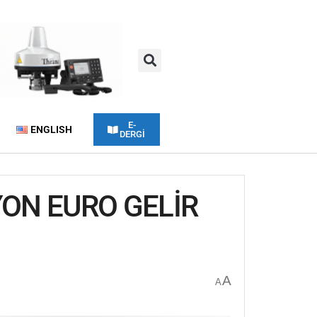
E-
ENGLISH
DERGİ
YON EURO GELİR
A
A