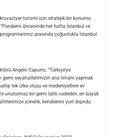
kruvaziyer turizmi için stratejik bir konumu
o, “Pandemi öncesinde her hafta İstanbul ve
en programlarımız arasında çoğunlukla İstanbul
törü Angelo Capurro, “Türkiye’ye
nı gemi seyahatlerimizin ana limanı yapmak
 sahip tek ülke oluşu ve medeniyetlere ev
ze unutulmaz bir gemi tatili vadeden, en büyük
firlerimize yönelik, kendilerini yurt dışında