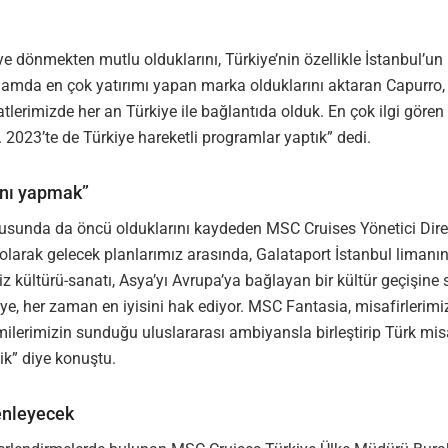
 dönmekten mutlu olduklarını, Türkiye’nin özellikle İstanbul’un 
ik anlamda en çok yatırımı yapan marka olduklarını aktaran Capurr
hatlerimizde her an Türkiye ile bağlantıda olduk. En çok ilgi gör
 2023’te de Türkiye hareketli programlar yaptık” dedi.
anı yapmak”
nusunda da öncü olduklarını kaydeden MSC Cruises Yönetici Direk
rak gelecek planlarımız arasında, Galataport İstanbul limanı
iz kültürü-sanatı, Asya’yı Avrupa’ya bağlayan bir kültür geçişine
ye, her zaman en iyisini hak ediyor. MSC Fantasia, misafirlerimi
emilerimizin sunduğu uluslararası ambiyansla birleştirip Türk misa
dik” diye konuştu.
zenleyecek