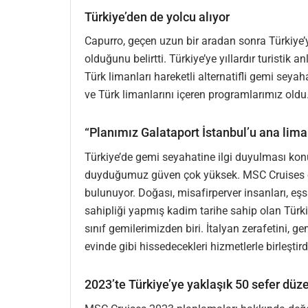
Türkiye’den de yolcu alıyor
Capurro, geçen uzun bir aradan sonra Türkiye’ye
olduğunu belirtti. Türkiye’ye yıllardır turist
Türk limanları hareketli alternatifli gemi seya
ve Türk limanlarını içeren programlarımız oldu.
“Planımız Galataport İstanbul’u ana lim
Türkiye’de gemi seyahatine ilgi duyulması ko
duyduğumuz güven çok yüksek. MSC Cruises ola
bulunuyor. Doğası, misafirperver insanları, eşs
sahipliği yapmış kadim tarihe sahip olan Türki
sınıf gemilerimizden biri. İtalyan zerafetini, g
evinde gibi hissedecekleri hizmetlerle birleştir
2023’te Türkiye’ye yaklaşık 50 sefer dü