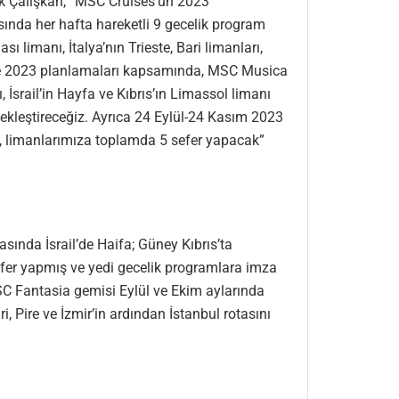
k Çalışkan, “MSC Cruises’un 2023
nda her hafta hareketli 9 gecelik program
limanı, İtalya’nın Trieste, Bari limanları,
Yine 2023 planlamaları kapsamında, MSC Musica
 İsrail’in Hayfa ve Kıbrıs’ın Limassol limanı
kleştireceğiz. Ayrıca 24 Eylül-24 Kasım 2023
, limanlarımıza toplamda 5 sefer yapacak”
ında İsrail’de Haifa; Güney Kıbrıs’ta
efer yapmış ve yedi gecelik programlara imza
C Fantasia gemisi Eylül ve Ekim aylarında
, Pire ve İzmir’in ardından İstanbul rotasını