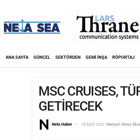
ANA SAYFA
GÜNCEL
SEKTÖRDEN
GEMI İNŞA
RÖPORTAJ
MSC CRUISES, TÜ
GETİRECEK
Neta Haber
18 Eylül 2022
Manşet
,
Deniz Eko