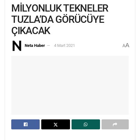
MİLYONLUK TEKNELER
TUZLA’DA GÖRÜCÜYE
ÇIKACAK
A
Neta Haber
4 Mart 2021
A