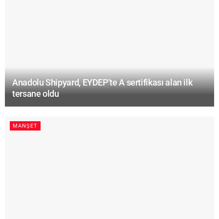
Anadolu Shipyard, EYDEP’te A sertifikası alan ilk
tersane oldu
MANŞET