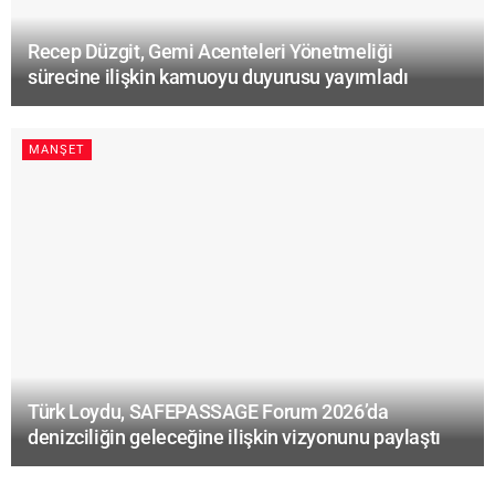
Recep Düzgit, Gemi Acenteleri Yönetmeliği
sürecine ilişkin kamuoyu duyurusu yayımladı
MANŞET
Türk Loydu, SAFEPASSAGE Forum 2026’da
denizciliğin geleceğine ilişkin vizyonunu paylaştı