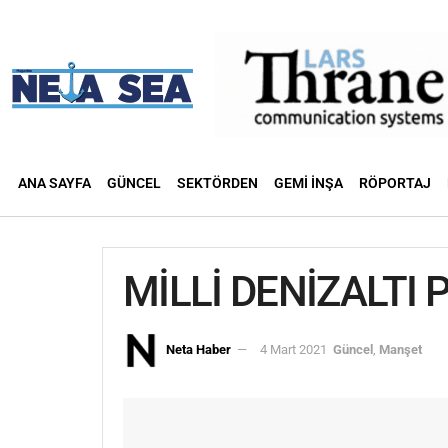
ANA SAYFA
GÜNCEL
SEKTÖRDEN
GEMI İNŞA
RÖPORTAJ
MİLLİ DENİZALTI P
Neta Haber
4 Mart 2021
Güncel
,
Manşet