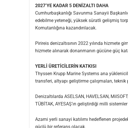
2027’YE KADAR 5 DENİZALTI DAHA
Cumhurbaşkanlığı Savunma Sanayii Başkanlığı t
edebilme yeteneği, yüksek süratli gelişmiş torp
Komutanlığına kazandırılacak.
Pirireis denizaltısının 2022 yılında hizmete gi
hizmete alınarak donanmanın gücüne güç kat
YERLİ ÜRETİCİLERİN KATKISI
Thyssen Krupp Marine Systems ana yükleniciliğind
transferi, altyapı geliştirme çalışmaları, tekni
Denizaltılarda ASELSAN, HAVELSAN, MilSOFT, 
TÜBİTAK, AYESAŞ’ın geliştirdiği milli sistemler k
Azami yerli sanayi katılımı hedeflenen projedek
güçlü bir referans olacak.