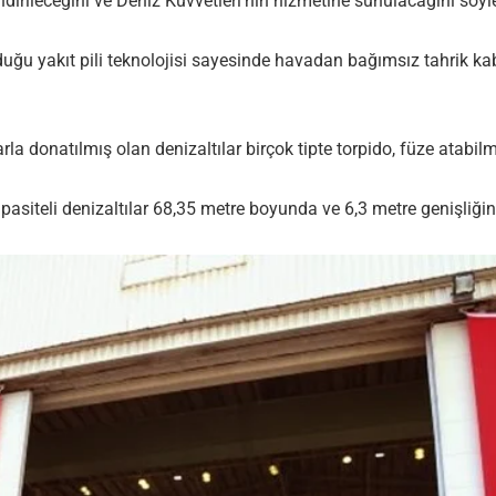
dirileceğini ve Deniz Kuvvetleri’nin hizmetine sunulacağını söyl
ğu yakıt pili teknolojisi sayesinde havadan bağımsız tahrik kabi
larla donatılmış olan denizaltılar birçok tipte torpido, füze atab
iteli denizaltılar 68,35 metre boyunda ve 6,3 metre genişliğind