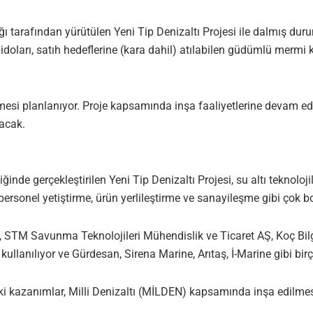
arafından yürütülen Yeni Tip Denizaltı Projesi ile dalmış durum
idoları, satıh hedeflerine (kara dahil) atılabilen güdümlü mermi k
rmesi planlanıyor. Proje kapsamında inşa faaliyetlerine devam edi
acak.
e gerçekleştirilen Yeni Tip Denizaltı Projesi, su altı teknolojile
k personel yetiştirme, ürün yerlileştirme ve sanayileşme gibi çok b
STM Savunma Teknolojileri Mühendislik ve Ticaret AŞ, Koç Bil
ullanılıyor ve Gürdesan, Sirena Marine, Arıtaş, İ-Marine gibi birço
i kazanımlar, Milli Denizaltı (MİLDEN) kapsamında inşa edilmesi h