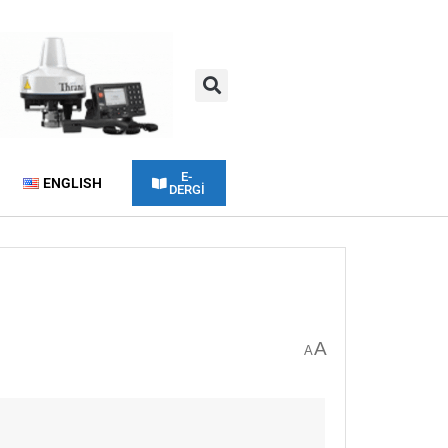
E-
ENGLISH
DERGİ
A
A