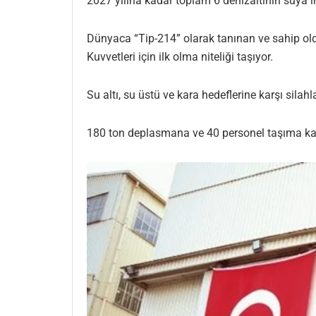
2027 yılına kadar toplam 6 denizaltının suya in
Dünyaca “Tip-214” olarak tanınan ve sahip oldu
Kuvvetleri için ilk olma niteliği taşıyor.
Su altı, su üstü ve kara hedeflerine karşı silah
180 ton deplasmana ve 40 personel taşıma kapas