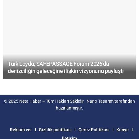
Türk Loydu, SAFEPASSAGE Forum 2026’da
denizciliğin geleceğine ilişkin vizyonunu paylaştı
© 2025
Neta Haber
– Tüm Hakları Saklıdır.
Nano Tasarım
tarafından
hazırlanmıştır.
Reklam ver
Gizlilik politikası
Çerez Politikası
Künye
İletişim