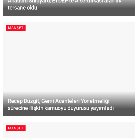
Anadolu Shipyard, EYDEP’te A sertifikası alan ilk
tersane oldu
MANŞET
Recep Düzgit, Gemi Acenteleri Yönetmeliği
sürecine ilişkin kamuoyu duyurusu yayımladı
MANŞET