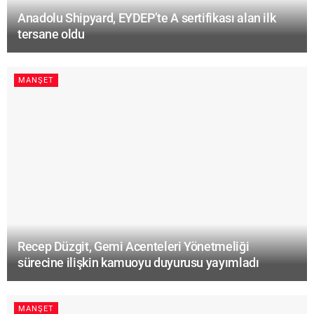
Anadolu Shipyard, EYDEP’te A sertifikası alan ilk
tersane oldu
MANŞET
Recep Düzgit, Gemi Acenteleri Yönetmeliği
sürecine ilişkin kamuoyu duyurusu yayımladı
MANŞET