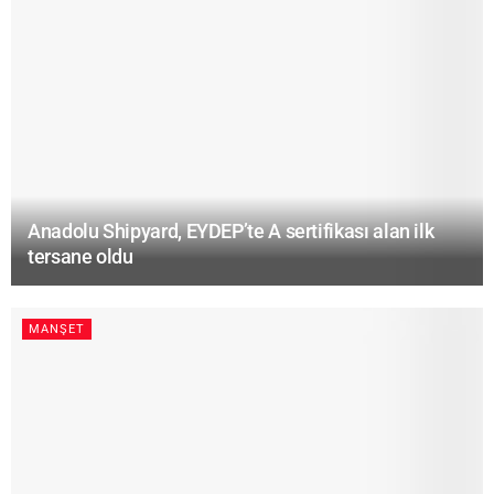
Anadolu Shipyard, EYDEP’te A sertifikası alan ilk
tersane oldu
MANŞET