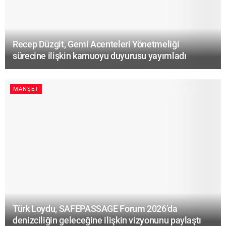
Recep Düzgit, Gemi Acenteleri Yönetmeliği
sürecine ilişkin kamuoyu duyurusu yayımladı
MANŞET
Türk Loydu, SAFEPASSAGE Forum 2026’da
denizciliğin geleceğine ilişkin vizyonunu paylaştı