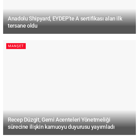
Anadolu Shipyard, EYDEP’te A sertifikası alan ilk
tersane oldu
MANŞET
Recep Düzgit, Gemi Acenteleri Yönetmeliği
sürecine ilişkin kamuoyu duyurusu yayımladı