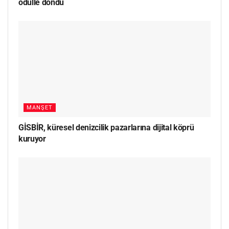
ödülle döndü
MANŞET
GİSBİR, küresel denizcilik pazarlarına dijital köprü
kuruyor