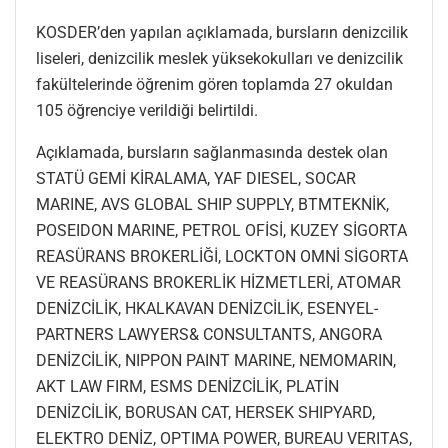
KOSDER’den yapılan açıklamada, bursların denizcilik
liseleri, denizcilik meslek yüksekokulları ve denizcilik
fakültelerinde öğrenim gören toplamda 27 okuldan
105 öğrenciye verildiği belirtildi.
Açıklamada, bursların sağlanmasında destek olan
STATÜ GEMİ KİRALAMA, YAF DIESEL, SOCAR
MARINE, AVS GLOBAL SHIP SUPPLY, BTMTEKNİK,
POSEIDON MARINE, PETROL OFİSİ, KUZEY SİGORTA
REASÜRANS BROKERLİĞİ, LOCKTON OMNİ SİGORTA
VE REASÜRANS BROKERLİK HİZMETLERİ, ATOMAR
DENİZCİLİK, HKALKAVAN DENİZCİLİK, ESENYEL-
PARTNERS LAWYERS& CONSULTANTS, ANGORA
DENİZCİLİK, NIPPON PAINT MARINE, NEMOMARIN,
AKT LAW FIRM, ESMS DENİZCİLİK, PLATİN
DENİZCİLİK, BORUSAN CAT, HERSEK SHIPYARD,
ELEKTRO DENİZ, OPTIMA POWER, BUREAU VERITAS,