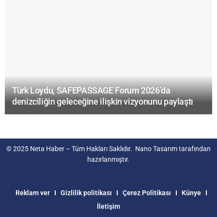
Türk Loydu, SAFEPASSAGE Forum 2026’da
denizciliğin geleceğine ilişkin vizyonunu paylaştı
© 2025
Neta Haber
– Tüm Hakları Saklıdır.
Nano Tasarım
tarafından
hazırlanmıştır.
Reklam ver
Gizlilik politikası
Çerez Politikası
Künye
İletişim