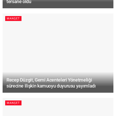
tersane oldu
MANŞET
Recep Düzgit, Gemi Acenteleri Yönetmeliği
sürecine ilişkin kamuoyu duyurusu yayımladı
MANŞET