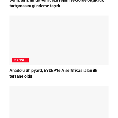
Deniz turizminde yeni ceza rejimi sektörde ölçülülük
tartışmasını gündeme taşıdı
MANŞET
Anadolu Shipyard, EYDEP’te A sertifikası alan ilk
tersane oldu