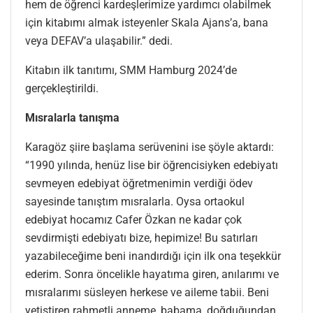
hem de öğrenci kardeşlerimize yardımcı olabilmek
için kitabımı almak isteyenler Skala Ajans’a, bana
veya DEFAV’a ulaşabilir.” dedi.
Kitabın ilk tanıtımı, SMM Hamburg 2024’de
gerçekleştirildi.
Mısralarla tanışma
Karagöz şiire başlama serüvenini ise şöyle aktardı:
“1990 yılında, henüz lise bir öğrencisiyken edebiyatı
sevmeyen edebiyat öğretmenimin verdiği ödev
sayesinde tanıştım mısralarla. Oysa ortaokul
edebiyat hocamız Cafer Özkan ne kadar çok
sevdirmişti edebiyatı bize, hepimize! Bu satırları
yazabileceğime beni inandırdığı için ilk ona teşekkür
ederim. Sonra öncelikle hayatıma giren, anılarımı ve
mısralarımı süsleyen herkese ve aileme tabii. Beni
yetiştiren rahmetli anneme, babama, doğduğundan