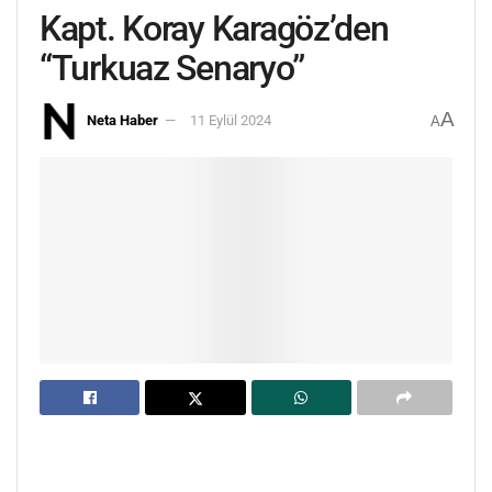
Kapt. Koray Karagöz’den
“Turkuaz Senaryo”
A
Neta Haber
11 Eylül 2024
A