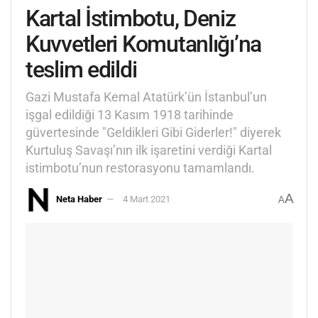
Kartal İstimbotu, Deniz
Kuvvetleri Komutanlığı’na
teslim edildi
Gazi Mustafa Kemal Atatürk’ün İstanbul’un
işgal edildiği 13 Kasım 1918 tarihinde
güvertesinde "Geldikleri Gibi Giderler!" diyerek
Kurtuluş Savaşı’nın ilk işaretini verdiği Kartal
istimbotu’nun restorasyonu tamamlandı.
A
Neta Haber
4 Mart 2021
A