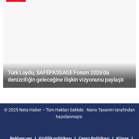
Türk Loydu, SAFEPASSAGE Forum 2026’da
denizciliğin geleceğine ilişkin vizyonunu paylaştı
© 2025
Neta Haber
– Tüm Hakları Saklıdır.
Nano Tasarım
tarafından
hazırlanmıştır.
Reklam ver
Gizlilik politikası
Çerez Politikası
Künye