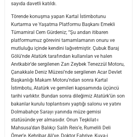
sayıda davetli katıldı.
Törende konuşma yapan Kartal İstimbotunu
Kurtarma ve Yaşatma Platformu Başkanı Emekli
Tümamiral Cem Gürdeniz; “Şu andan itibaren
platformumuz görevini tamamlamanın onuru ve
mutluluğu içinde kendini lağvetmiştir. Çubuk Baraj
Gölü’nde Atatürk tarafından kullanılan ve halen
Anıtkabir’de sergilenen Zarı Zeybek Tenezzül Motoru,
Çanakkale Deniz Müzesi’nde sergilenen Acar Devlet
Başkanlığı Makam Motoru’ndan sonra Kartal
İstimbotu, Atatürk ve gemileri kapsamında üçüncü
tarihi varlıktır. Bundan sonra dileğimiz Atatürk’ün son
bakanlar kurulu toplantısını yaptığı salonu ve yatını
Dolmabahçe Sarayı yanında müze gemisi
statüsünde yer almasıdır. Onun Teşkilat-ı
Mahsusa’dan Balıkçı Salih Reis’e, Rumelili Deli
Ömer’e, Kehribar Ali’ye, Doktor Fahriye, Kuva-i