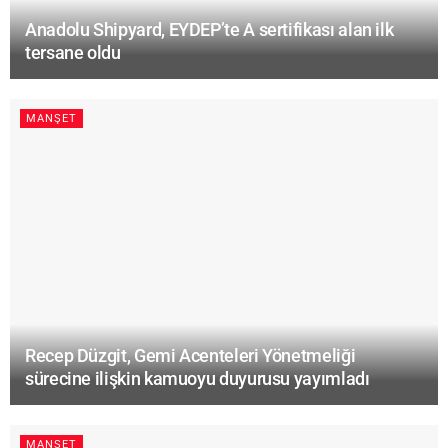
Anadolu Shipyard, EYDEP’te A sertifikası alan ilk
tersane oldu
MANŞET
Recep Düzgit, Gemi Acenteleri Yönetmeliği
sürecine ilişkin kamuoyu duyurusu yayımladı
MANŞET