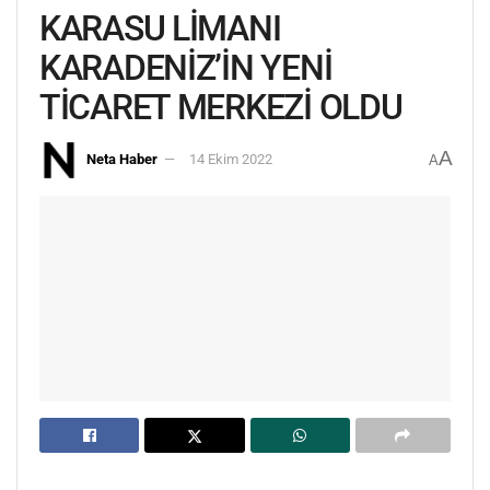
KARASU LİMANI
KARADENİZ’İN YENİ
TİCARET MERKEZİ OLDU
A
Neta Haber
14 Ekim 2022
A