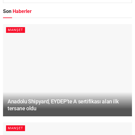
Son
Haberler
MANŞET
Anadolu Shipyard, EYDEP’te A sertifikası alan ilk
tersane oldu
MANŞET