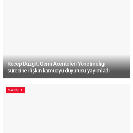
Recep Düzgit, Gemi Acenteleri Yönetmeliği
sürecine ilişkin kamuoyu duyurusu yayımladı
MANŞET