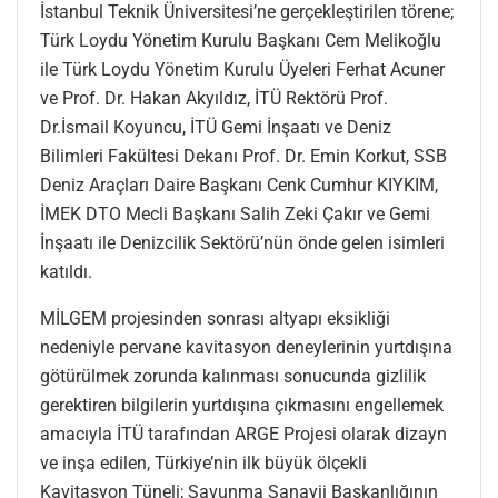
İstanbul Teknik Üniversitesi’ne gerçekleştirilen törene;
Türk Loydu Yönetim Kurulu Başkanı Cem Melikoğlu
ile Türk Loydu Yönetim Kurulu Üyeleri Ferhat Acuner
ve Prof. Dr. Hakan Akyıldız, İTÜ Rektörü Prof.
Dr.İsmail Koyuncu, İTÜ Gemi İnşaatı ve Deniz
Bilimleri Fakültesi Dekanı Prof. Dr. Emin Korkut, SSB
Deniz Araçları Daire Başkanı Cenk Cumhur KIYKIM,
İMEK DTO Mecli Başkanı Salih Zeki Çakır ve Gemi
İnşaatı ile Denizcilik Sektörü’nün önde gelen isimleri
katıldı.
MİLGEM projesinden sonrası altyapı eksikliği
nedeniyle pervane kavitasyon deneylerinin yurtdışına
götürülmek zorunda kalınması sonucunda gizlilik
gerektiren bilgilerin yurtdışına çıkmasını engellemek
amacıyla İTÜ tarafından ARGE Projesi olarak dizayn
ve inşa edilen, Türkiye’nin ilk büyük ölçekli
Kavitasyon Tüneli; Savunma Sanayii Başkanlığının