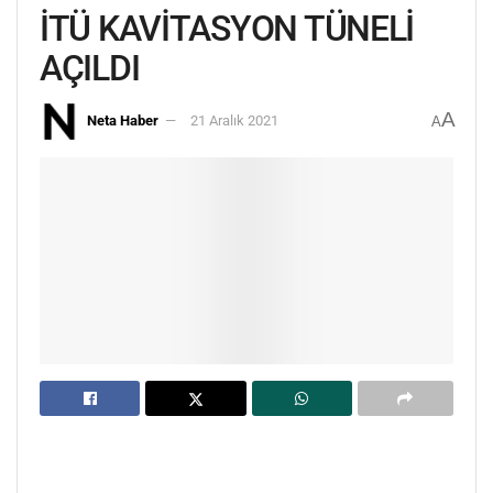
İTÜ KAVİTASYON TÜNELİ
AÇILDI
A
Neta Haber
21 Aralık 2021
A