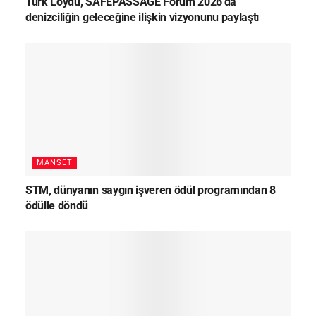
Türk Loydu, SAFEPASSAGE Forum 2026’da
denizciliğin geleceğine ilişkin vizyonunu paylaştı
MANŞET
STM, dünyanın saygın işveren ödül programından 8
ödülle döndü