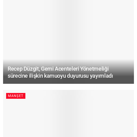
Recep Düzgit, Gemi Acenteleri Yönetmeliği
sürecine ilişkin kamuoyu duyurusu yayımladı
MANŞET