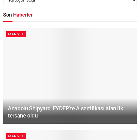
Son
Haberler
MANŞET
Anadolu Shipyard, EYDEP’te A sertifikası alan ilk
tersane oldu
MANŞET