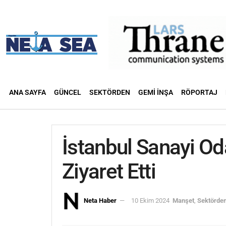
ANA SAYFA
GÜNCEL
SEKTÖRDEN
GEMI İNŞA
RÖPORTAJ
İstanbul Sanayi Od
Ziyaret Etti
Neta Haber
10 Ekim 2024
Manşet
,
Sektörde