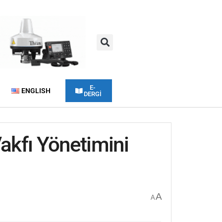
E-
ENGLISH
DERGİ
akfı Yönetimini
A
A