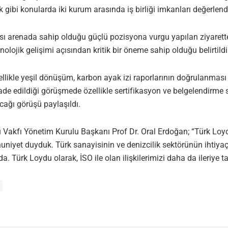
k gibi konularda iki kurum arasında iş birliği imkanları değerlendi
ı arenada sahip olduğu güçlü pozisyona vurgu yapılan ziyarette 
olojik gelişimi açısından kritik bir öneme sahip olduğu belirtildi
zellikle yeşil dönüşüm, karbon ayak izi raporlarının doğrulanması
de edildiği görüşmede özellikle sertifikasyon ve belgelendirme s
cağı görüşü paylaşıldı.
 Vakfı Yönetim Kurulu Başkanı Prof Dr. Oral Erdoğan; “Türk Loyd
yet duyduk. Türk sanayisinin ve denizcilik sektörünün ihtiyaçları
da. Türk Loydu olarak, İSO ile olan ilişkilerimizi daha da ileriye t