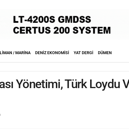
LIMAN / MARINA
DENIZ EKONOMISI
YAT DERGI
DÜMEN
ası Yönetimi, Türk Loydu V
n