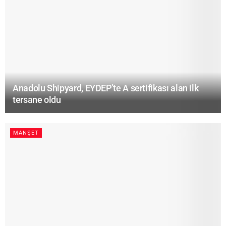
Anadolu Shipyard, EYDEP’te A sertifikası alan ilk
tersane oldu
MANŞET