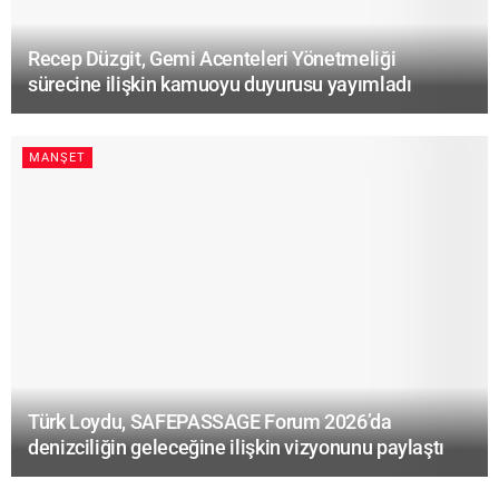
Recep Düzgit, Gemi Acenteleri Yönetmeliği
sürecine ilişkin kamuoyu duyurusu yayımladı
MANŞET
Türk Loydu, SAFEPASSAGE Forum 2026’da
denizciliğin geleceğine ilişkin vizyonunu paylaştı