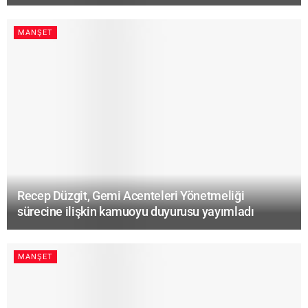
MANŞET
Recep Düzgit, Gemi Acenteleri Yönetmeliği
sürecine ilişkin kamuoyu duyurusu yayımladı
MANŞET