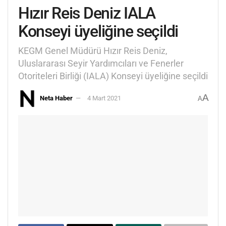
Hızır Reis Deniz IALA
Konseyi üyeliğine seçildi
KEGM Genel Müdürü Hızır Reis Deniz,
Uluslararası Seyir Yardımcıları ve Fenerler
Otoriteleri Birliği (IALA) Konseyi üyeliğine seçildi
A
Neta Haber
4 Mart 2021
A