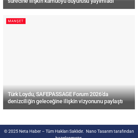
sürecine ilişkin kamuoyu duyurusu yayımladı
MANŞET
Türk Loydu, SAFEPASSAGE Forum 2026’da
denizciliğin geleceğine ilişkin vizyonunu paylaştı
© 2025
Neta Haber
– Tüm Hakları Saklıdır.
Nano Tasarım
tarafından
hazırlanmıştır.