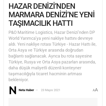
HAZAR DENİZİ’NDEN
MARMARA DENİZİ’NE YENİ
TAŞIMACILIK HATTI
P&O Maritime Logistics, Hazar Denizi’nden DP
World Yarımca’ya yeni nakliye hattını devreye
aldı. Yeni nakliye rotası Türkiye - Hazar Hattı ile,
Orta Asya ve Türkiye arasında doğrudan
bağlantı sağlanacak. Ayrıca bu rota sayesine
Türkiye, Rusya ve Orta Asya pazarları arasında,
daha düşük maliyetli düzenli konteyner
taşımacılığıyla ticaret hacminin artması
bekleniyor.
A
Neta Haber
23 Mayıs 2021
A