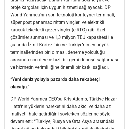
proje kargoları için uygun hizmeti sağlayacak. DP
World Yarımca’nın son teknoloji konteyner terminali,
süper post panamax rıhtım vinçleri ve elektrikli
kauçuk tekerlekli gezer vinçler (e-RTG) gibi özel
çözümler sunması ve 1,3 milyon TEU kapasitesi ile
şu anda İzmit Körfezi’nin ve Türkiye’nin en büyük
terminallerinden biri olması, deneme yolculuğu
sırasında son derece hızlı bir gemi dönüşü sağlaması
ve hizmetin verimliliğine önemli bir katkı sağladı.
“Yeni deniz yoluyla pazarda daha rekabetçi
olacağız”
DP World Yarımca CEO’su Kris Adams, Türkiye-Hazar
Hattı’nın yüklerin hareketini daha akıcı ve daha az
maliyetli hale getirdiğini söylerken sözlerine şöyle
devam etti: “Türkiye, Rusya ve Orta Asya arasındaki
ticaret ağları hakkındaki bilgimizle, müşterilerimizin