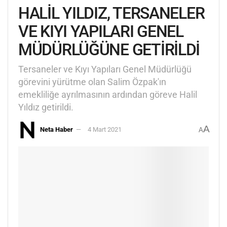
HALİL YILDIZ, TERSANELER
VE KIYI YAPILARI GENEL
MÜDÜRLÜĞÜNE GETİRİLDİ
Tersaneler ve Kıyı Yapıları Genel Müdürlüğü
görevini yürütme olan Salim Özpak'ın
emekliliğe ayrılmasının ardından göreve Halil
Yıldız getirildi.
A
Neta Haber
4 Mart 2021
A