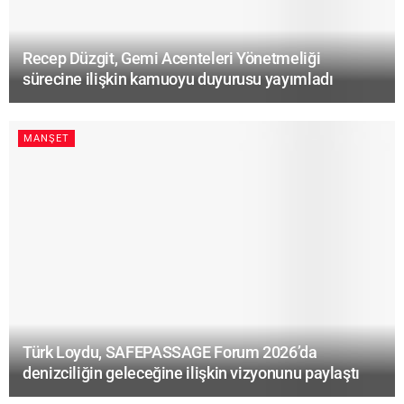
Recep Düzgit, Gemi Acenteleri Yönetmeliği
sürecine ilişkin kamuoyu duyurusu yayımladı
MANŞET
Türk Loydu, SAFEPASSAGE Forum 2026’da
denizciliğin geleceğine ilişkin vizyonunu paylaştı