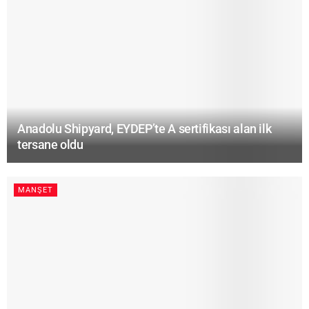
Anadolu Shipyard, EYDEP’te A sertifikası alan ilk
tersane oldu
MANŞET