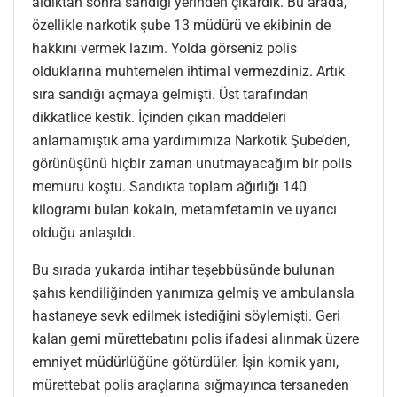
aldıktan sonra sandığı yerinden çıkardık. Bu arada,
özellikle narkotik şube 13 müdürü ve ekibinin de
hakkını vermek lazım. Yolda görseniz polis
olduklarına muhtemelen ihtimal vermezdiniz. Artık
sıra sandığı açmaya gelmişti. Üst tarafından
dikkatlice kestik. İçinden çıkan maddeleri
anlamamıştık ama yardımımıza Narkotik Şube’den,
görünüşünü hiçbir zaman unutmayacağım bir polis
memuru koştu. Sandıkta toplam ağırlığı 140
kilogramı bulan kokain, metamfetamin ve uyarıcı
olduğu anlaşıldı.
Bu sırada yukarda intihar teşebbüsünde bulunan
şahıs kendiliğinden yanımıza gelmiş ve ambulansla
hastaneye sevk edilmek istediğini söylemişti. Geri
kalan gemi mürettebatını polis ifadesi alınmak üzere
emniyet müdürlüğüne götürdüler. İşin komik yanı,
mürettebat polis araçlarına sığmayınca tersaneden