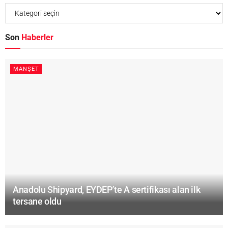
Son
Haberler
MANŞET
Anadolu Shipyard, EYDEP’te A sertifikası alan ilk
tersane oldu