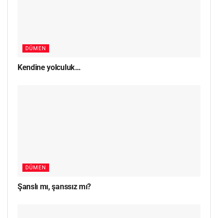
DÜMEN
Kendine yolculuk…
DÜMEN
Şanslı mı, şanssız mı?